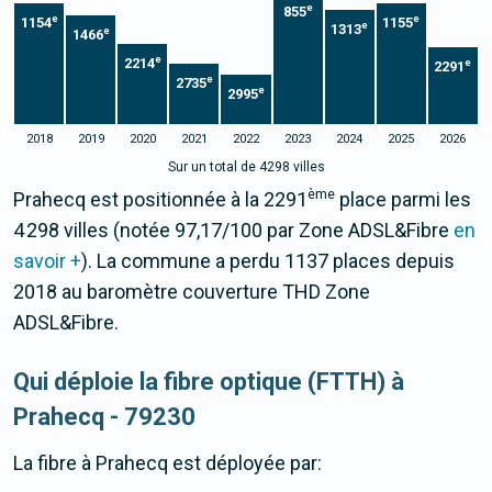
e
855
e
e
1154
1155
e
1313
e
1466
e
2214
e
2291
e
2735
e
2995
2018
2019
2020
2021
2022
2023
2024
2025
2026
Sur un total de 4298 villes
ème
Prahecq est positionnée à la 2291
place parmi les
4 298 villes (notée 97,17/100 par Zone ADSL&Fibre
en
savoir +
). La commune a perdu 1137 places depuis
2018 au baromètre couverture THD Zone
ADSL&Fibre.
Qui déploie la fibre optique (FTTH) à
Prahecq - 79230
La fibre
à Prahecq
est déployée par: