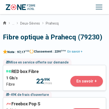
...
Deux-Sèvres
Prahecq
Fibre optique à Prahecq (79230)
ème
Classement :
2291
En savoir +
/100
Note :
97,17
🎁Mise en service offerte sur demande
RED box Fibre
1
Gb/s
22
99€
En savoir +
/mois
Fibre
🎁-49€ de frais d'ouverture
Freebox Pop S