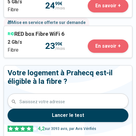
5
Gb/s
24
99€
En savoir +
/mois
Fibre
🎁Mise en service offerte sur demande
RED box Fibre WiFi 6
2
Gb/s
23
99€
En savoir +
/mois
Fibre
Votre logement à Prahecq est-il
éligible à la fibre ?
Saisissez votre adresse
Lancer le test
4,2
sur
3093
avis, par Avis Vérifiés