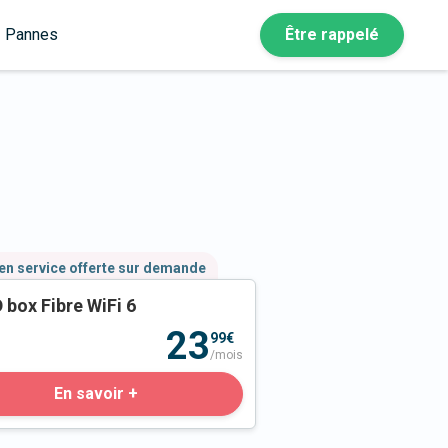
Pannes
Être rappelé
en service offerte sur demande
 box Fibre WiFi 6
23
99€
/mois
En savoir +