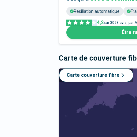
Résiliation automatique
Fra
4,2
sur
3093
avis, par A
Être r
Carte de couverture fi
Carte couverture fibre