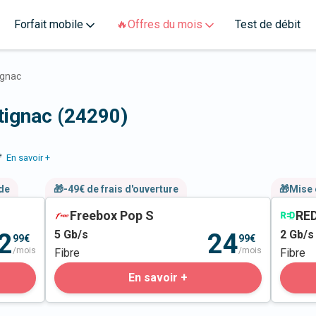
Forfait mobile
🔥Offres du mois
Test de débit
ignac
tignac (24290)
e
En savoir +
nde
🎁-49€ de frais d'ouverture
🎁Mise 
Freebox Pop S
RED
5
Gb/s
2
Gb/s
2
24
99€
99€
/mois
/mois
Fibre
Fibre
En savoir +