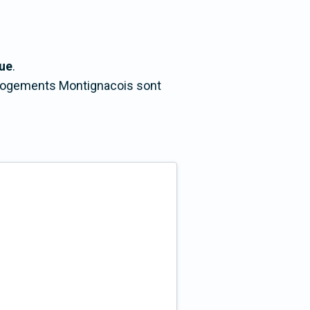
que
.
s logements Montignacois sont