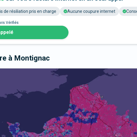
is de résiliation pris en charge
Aucune coupure internet
Conse
vis Vérifiés
appelé
bre
à Montignac