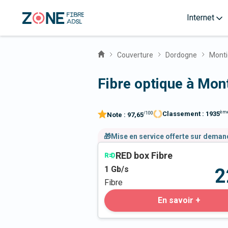
Internet
Couverture
Dordogne
Mont
Fibre optique à Mon
èm
Classement :
1935
/100
Note :
97,65
🎁Mise en service offerte sur dema
RED box Fibre
1
Gb/s
2
Fibre
En savoir +