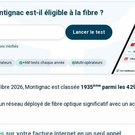
gnac est-il éligible à la fibre ?
Lancer le test
vis Vérifiés
rateurs
+6M tests chaque année
Multi-opérateurs
ème
bre 2026, Montignac est classée
1935
parmi les 4 29
un réseau déployé de fibre optique significatif avec un 
es
sur votre facture internet en un seul appel