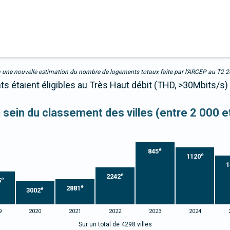
due à une nouvelle estimation du nombre de logements totaux faite par l’ARCEP au T2 
s étaient éligibles au Très Haut débit (THD, >30Mbits/s)
u sein du classement des villes (entre 2 000 
e
845
e
1120
1
e
2242
e
5
e
2881
e
3002
9
2020
2021
2022
2023
2024
Sur un total de 4298 villes