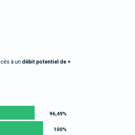
ccès à un
débit potentiel de +
96,49
%
100
%