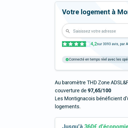
Votre logement à Monti
Saisissez votre adresse
4,2
sur
3093
avis, par A
Connecté en temps réel avec les opé
Au baromètre THD Zone ADSL&Fi
couverture de
97,65/100
Les Montignacois bénéficient d'
logements.
Jusqu’à
360€ d’économi