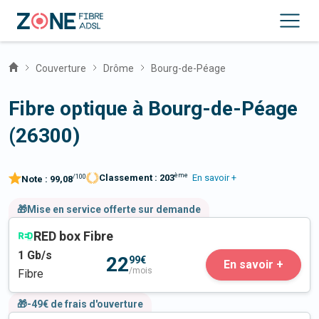
Couverture
Drôme
Bourg-de-Péage
Fibre optique à Bourg-de-Péage
(26300)
ème
Classement :
203
En savoir +
/100
Note :
99,08
🎁Mise en service offerte sur demande
RED box Fibre
1
Gb/s
22
99€
En savoir +
/mois
Fibre
🎁-49€ de frais d'ouverture