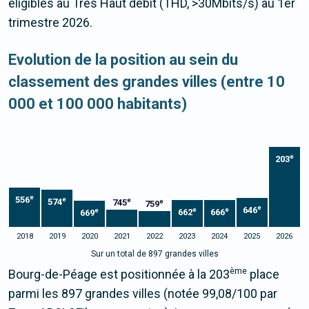
éligibles au Très Haut débit (THD, >30Mbits/s) au 1er
trimestre 2026.
Evolution de la position au sein du
classement des grandes villes (entre 10
000 et 100 000 habitants)
e
203
e
556
e
e
574
745
e
759
e
646
e
e
e
662
666
669
2018
2019
2020
2021
2022
2023
2024
2025
2026
Sur un total de 897 grandes villes
ème
Bourg-de-Péage est positionnée à la 203
place
parmi les 897 grandes villes (notée 99,08/100 par