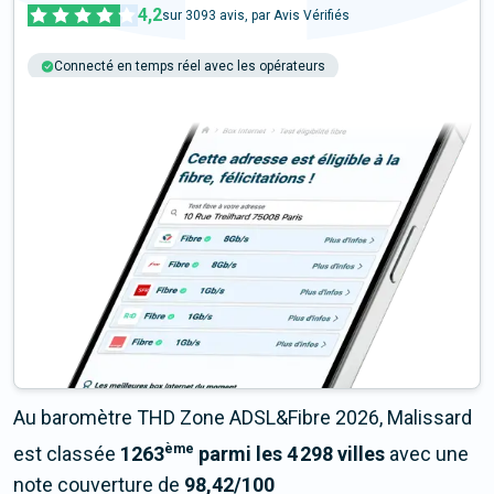
4,2
sur
3093
avis, par Avis Vérifiés
Connecté en temps réel avec les opérateurs
+6M tests chaque année
Multi-opérateurs
Au baromètre THD Zone ADSL&Fibre 2026, Malissard
ème
est classée
1263
parmi les 4 298 villes
avec une
note couverture de
98,42/100