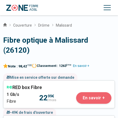
Couverture
Drôme
Malissard
Fibre optique à Malissard
(26120)
ème
Classement :
1263
En savoir +
/100
Note :
98,42
🎁Mise en service offerte sur demande
RED box Fibre
1
Gb/s
22
99€
En savoir +
/mois
Fibre
🎁-49€ de frais d'ouverture