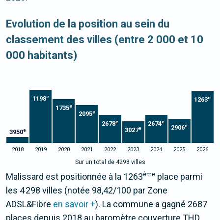
Evolution de la position au sein du
classement des villes (entre 2 000 et 10
000 habitants)
e
1198
e
1263
e
1735
e
2095
e
e
2678
2674
e
2906
e
3027
e
3950
2018
2019
2020
2021
2022
2023
2024
2025
2026
Sur un total de 4298 villes
ème
Malissard est positionnée à la 1263
place parmi
les 4 298 villes (notée 98,42/100 par Zone
ADSL&Fibre
en savoir +
). La commune a gagné 2687
places depuis 2018 au baromètre couverture THD