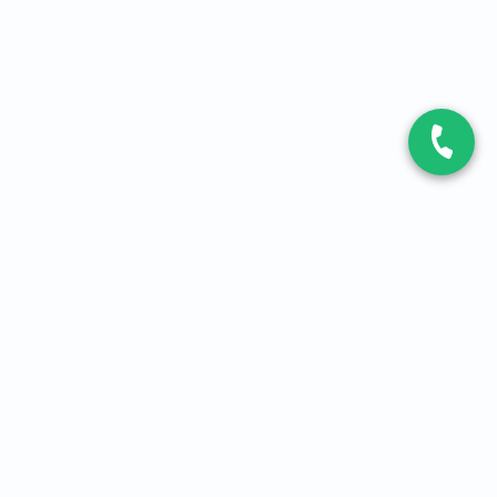
CONTACT
Contactez-nous
Expert fibre et 5G
01 86 76 06 08
4,2
sur
3093
avis, par Avis Vérifiés