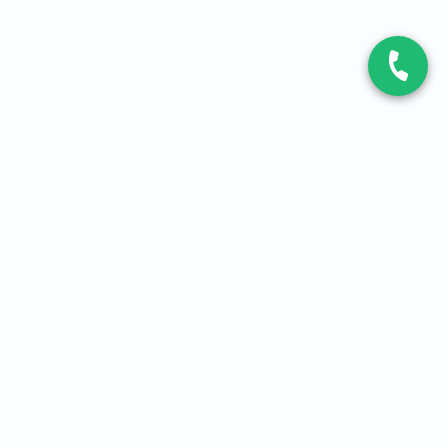
CONTACT
Contactez-nous
Expert fibre et 5G
01 86 76 06 08
4,2
sur
3093
avis, par Avis Vérifiés
À PROPOS