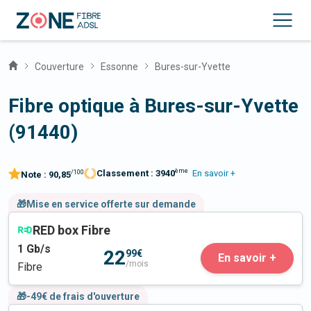
Couverture
Essonne
Bures-sur-Yvette
Fibre optique à Bures-sur-Yvette
(91440)
ème
Classement :
3940
En savoir +
/100
Note :
90,85
🎁Mise en service offerte sur demande
RED box Fibre
1
Gb/s
22
99€
En savoir +
/mois
Fibre
🎁-49€ de frais d'ouverture