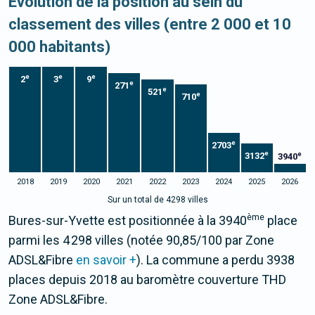
Evolution de la position au sein du
classement des villes (entre 2 000 et 10
000 habitants)
e
e
e
2
3
9
e
271
e
521
e
710
e
2703
e
e
3132
3940
2018
2019
2020
2021
2022
2023
2024
2025
2026
Sur un total de 4298 villes
ème
Bures-sur-Yvette est positionnée à la 3940
place
parmi les 4 298 villes (notée 90,85/100 par Zone
ADSL&Fibre
en savoir +
). La commune a perdu 3938
places depuis 2018 au baromètre couverture THD
Zone ADSL&Fibre.