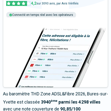
4,2
sur
3093
avis, par Avis Vérifiés
Connecté en temps réel avec les opérateurs
+6M tests chaque année
Multi-opérateurs
Au baromètre THD Zone ADSL&Fibre 2026, Bures-sur-
ème
Yvette est classée
3940
parmi les 4 298 villes
avec une note couverture de
90,85/100