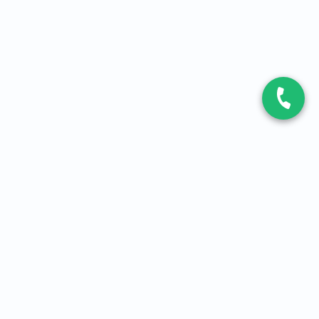
CONTACT
Contactez-nous
Expert fibre et 5G
01 86 76 06 08
4,2
sur
3093
avis, par Avis Vérifiés