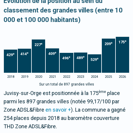
Evolution de la position au sein du
classement des grandes villes (entre 10
000 et 100 000 habitants)
e
175
e
209
e
227
e
e
409
414
e
429
e
e
489
496
e
529
2018
2019
2020
2021
2022
2023
2024
2025
2026
Sur un total de 897 grandes villes
ème
Juvisy-sur-Orge est positionnée à la 175
place
parmi les 897 grandes villes (notée 99,17/100 par
Zone ADSL&Fibre
en savoir +
). La commune a gagné
254 places depuis 2018 au baromètre couverture
THD Zone ADSL&Fibre.