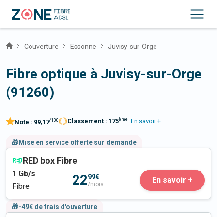
Couverture
Essonne
Juvisy-sur-Orge
Fibre optique à Juvisy-sur-Orge
(91260)
ème
Classement :
175
En savoir +
/100
Note :
99,17
🎁Mise en service offerte sur demande
RED box Fibre
1
Gb/s
22
99€
En savoir +
/mois
Fibre
🎁-49€ de frais d'ouverture