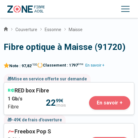
Couverture
Essonne
Maisse
Fibre optique à Maisse (91720)
ème
Classement :
1797
En savoir +
/100
Note :
97,82
🎁Mise en service offerte sur demande
RED box Fibre
1
Gb/s
22
99€
En savoir +
/mois
Fibre
🎁-49€ de frais d'ouverture
Freebox Pop S