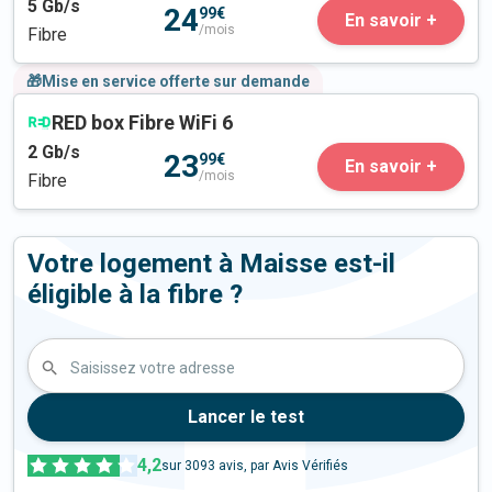
5
Gb/s
24
99€
En savoir +
/mois
Fibre
🎁Mise en service offerte sur demande
RED box Fibre WiFi 6
2
Gb/s
23
99€
En savoir +
/mois
Fibre
Votre logement à Maisse est-il
éligible à la fibre ?
Saisissez votre adresse
Lancer le test
4,2
sur
3093
avis, par Avis Vérifiés