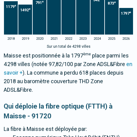
542
e
791
e
873
e
1179
e
1492
e
1797
2018
2019
2020
2021
2022
2023
2024
2025
2026
Sur un total de 4298 villes
ème
Maisse est positionnée à la 1797
place parmi les
4 298 villes (notée 97,82/100 par Zone ADSL&Fibre
en
savoir +
). La commune a perdu 618 places depuis
2018 au baromètre couverture THD Zone
ADSL&Fibre.
Qui déploie la fibre optique (FTTH) à
Maisse - 91720
La fibre
à Maisse
est déployée par: