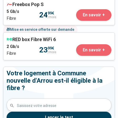
Freebox Pop S
5
Gb/s
24
99€
En savoir +
/mois
Fibre
🎁Mise en service offerte sur demande
RED box Fibre WiFi 6
2
Gb/s
23
99€
En savoir +
/mois
Fibre
Votre logement à Commune
nouvelle d'Arrou est-il éligible à la
fibre ?
Saisissez votre adresse
Lancer le test