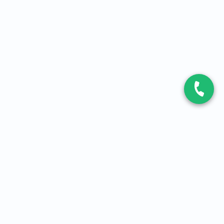
CONTACT
Contactez-nous
Expert fibre et 5G
01 86 76 06 08
4,2
sur
3093
avis, par Avis Vérifiés