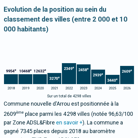
Evolution de la position au sein du
classement des villes (entre 2 000 et 10
000 habitants)
e
2349
e
2458
e
e
e
9954
10468
12632
e
2609
e
2939
e
3270
e
3440
2018
2019
2020
2021
2022
2023
2024
2025
2026
Sur un total de 4298 villes
Commune nouvelle d'Arrou est positionnée à la
ème
2609
place parmi les 4 298 villes (notée 96,63/100
par Zone ADSL&Fibre
en savoir +
). La commune a
gagné 7345 places depuis 2018 au baromètre