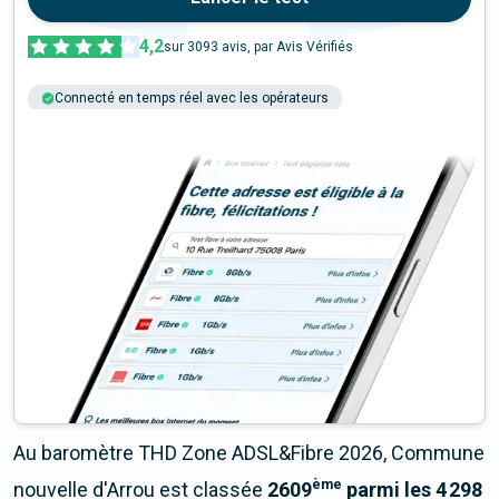
4,2
sur
3093
avis, par Avis Vérifiés
Connecté en temps réel avec les opérateurs
+6M tests chaque année
Multi-opérateurs
Au baromètre THD Zone ADSL&Fibre 2026, Commune
ème
nouvelle d'Arrou est classée
2609
parmi les 4 298