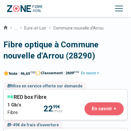
...
Eure-et-Loir
Commune nouvelle d'Arrou
Fibre optique à Commune
nouvelle d'Arrou (28290)
ème
Classement :
2609
En savoir +
/100
Note :
96,63
🎁Mise en service offerte sur demande
RED box Fibre
1
Gb/s
22
99€
En savoir +
/mois
Fibre
🎁-49€ de frais d'ouverture