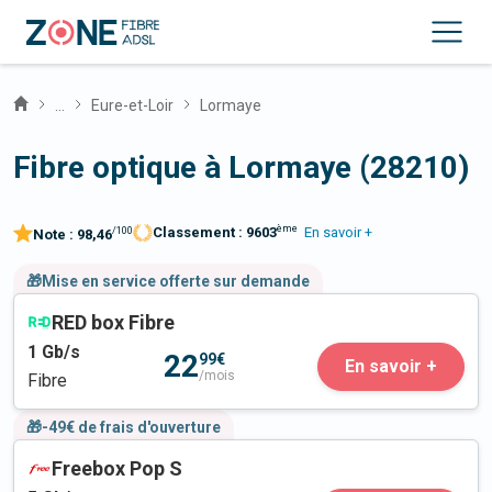
...
Eure-et-Loir
Lormaye
Fibre optique à Lormaye (28210)
ème
Classement :
9603
En savoir +
/100
Note :
98,46
🎁Mise en service offerte sur demande
RED box Fibre
1
Gb/s
22
99€
En savoir +
/mois
Fibre
🎁-49€ de frais d'ouverture
Freebox Pop S