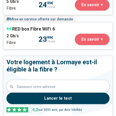
5
Gb/s
24
99€
En savoir +
/mois
Fibre
🎁Mise en service offerte sur demande
RED box Fibre WiFi 6
2
Gb/s
23
99€
En savoir +
/mois
Fibre
Votre logement à Lormaye est-il
éligible à la fibre ?
Saisissez votre adresse
Lancer le test
4,2
sur
3093
avis, par Avis Vérifiés