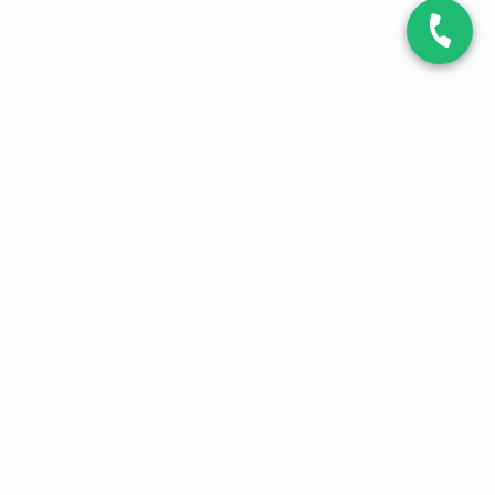
CONTACT
Contactez-nous
Expert fibre et 5G
01 86 76 06 08
4,2
sur
3093
avis, par Avis Vérifiés
À PROPOS
Qui sommes-nous