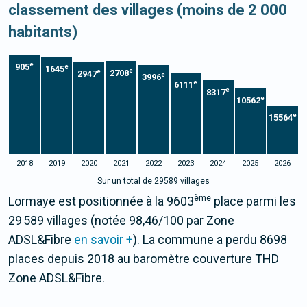
classement des villages (moins de 2 000
habitants)
e
905
e
1645
e
e
2708
2947
e
3996
e
6111
e
8317
e
10562
e
15564
2018
2019
2020
2021
2022
2023
2024
2025
2026
Sur un total de 29589 villages
ème
Lormaye est positionnée à la 9603
place parmi les
29 589 villages (notée 98,46/100 par Zone
ADSL&Fibre
en savoir +
). La commune a perdu 8698
places depuis 2018 au baromètre couverture THD
Zone ADSL&Fibre.