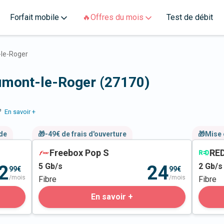
Forfait mobile
🔥Offres du mois
Test de débit
le-Roger
aumont-le-Roger (27170)
e
En savoir +
nde
🎁-49€ de frais d'ouverture
🎁Mise 
Freebox Pop S
RED
5
Gb/s
2
Gb/s
2
24
99€
99€
/mois
/mois
Fibre
Fibre
En savoir +