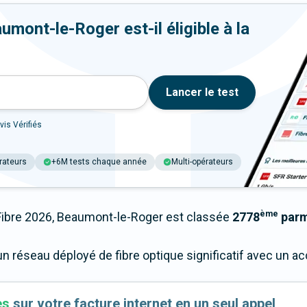
mont-le-Roger est-il éligible à la
Lancer le test
vis Vérifiés
rateurs
+6M tests chaque année
Multi-opérateurs
ème
bre 2026, Beaumont-le-Roger est classée
2778
parmi
n réseau déployé de fibre optique significatif avec un 
es
sur votre facture internet en un seul appel