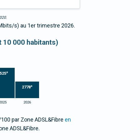
2020.
Mbits/s) au 1er trimestre 2026.
et 10 000 habitants)
e
525
e
2778
2025
2026
33/100 par Zone ADSL&Fibre
en
one ADSL&Fibre.