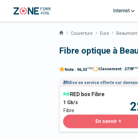
Internet
Couverture
Eure
Beaumont-
Fibre optique à Be
èm
Classement :
2778
/100
Note :
96,33
🎁Mise en service offerte sur dema
RED box Fibre
1
Gb/s
2
Fibre
En savoir +