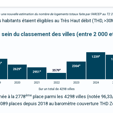
due à une nouvelle estimation du nombre de logements totaux faite par l’ARCEP au T2 
habitants étaient éligibles au Très Haut débit (THD, >30
u sein du classement des villes (entre 2 000 
e
1239
1
e
5
e
2304
e
2629
e
3579
e
2951
9
2020
2021
2022
2023
2024
Sur un total de 4298 villes
ème
née à la 2778
place parmi les 4 298 villes (notée 96,
1089 places depuis 2018 au baromètre couverture THD Z