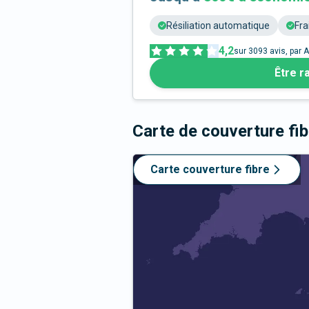
Résiliation automatique
Fra
4,2
sur
3093
avis, par A
Être r
Carte de couverture fi
Carte couverture fibre