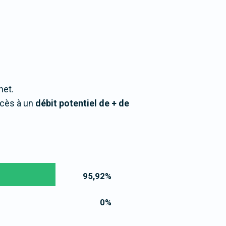
net.
ccès à un
débit potentiel de + de
95,92
%
0
%