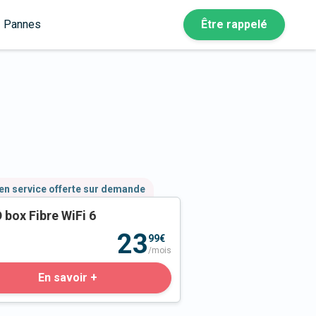
Pannes
Être rappelé
en service offerte sur demande
 box Fibre WiFi 6
23
99€
/mois
En savoir +