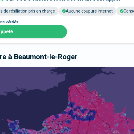
is de résiliation pris en charge
Aucune coupure internet
Conse
vis Vérifiés
appelé
bre
à Beaumont-le-Roger