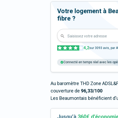
Votre logement à Beau
fibre ?
Saisissez votre adresse
4,2
sur
3093
avis, par A
Connecté en temps réel avec les opé
Au baromètre THD Zone ADSL&Fi
couverture de
96,33/100
Les Beaumontais bénéficient d'u
Jusqu’à
360€ d’économi