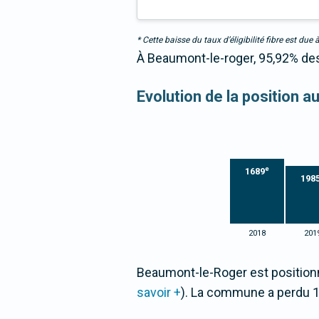
* Cette baisse du taux d’éligibilité fibre est 
À Beaumont-le-roger, 95,92% des 
Evolution de la position a
e
1689
198
2018
201
Beaumont-le-Roger est position
savoir +
). La commune a perdu 