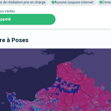
is de résiliation pris en charge
Aucune coupure internet
Conse
vis Vérifiés
appelé
bre
à Poses