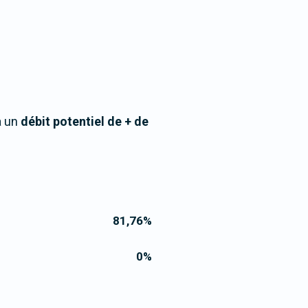
à un
débit potentiel de + de
81,76
%
0
%