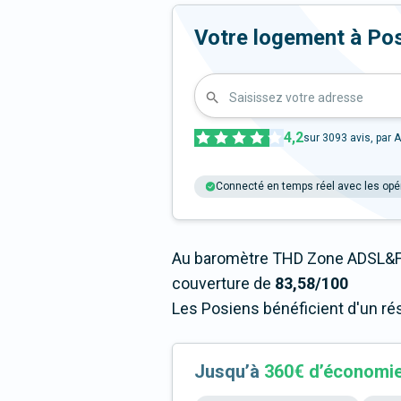
Votre logement à Poses
Saisissez votre adresse
4,2
sur
3093
avis, par A
Connecté en temps réel avec les opé
Au baromètre THD Zone ADSL&Fi
couverture de
83,58/100
Les Posiens bénéficient d'un ré
Jusqu’à
360€ d’économi