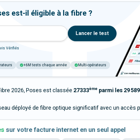
 est-il éligible à la fibre ?
Lancer le test
vis Vérifiés
rateurs
+6M tests chaque année
Multi-opérateurs
ème
bre 2026, Poses est classée
27333
parmi les 29 589
seau déployé de fibre optique significatif avec un accès
es
sur votre facture internet en un seul appel