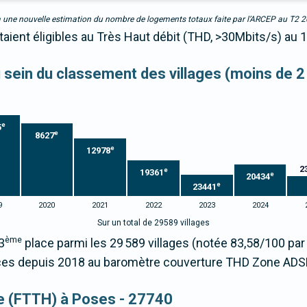
due à une nouvelle estimation du nombre de logements totaux faite par l’ARCEP au T2 
aient éligibles au Très Haut débit (THD, >30Mbits/s) au 1
au sein du classement des villages (moins de 2
e
5
e
8627
e
12978
2
e
19361
e
20434
e
23441
9
2020
2021
2022
2023
2024
Sur un total de 29589 villages
ème
3
place parmi les 29 589 villages (notée 83,58/100 p
es depuis 2018 au baromètre couverture THD Zone ADS
que (FTTH) à Poses - 27740