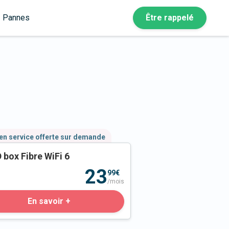
Pannes
Être rappelé
en service offerte sur demande
 box Fibre WiFi 6
23
99€
/mois
En savoir +