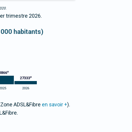
2020.
er trimestre 2026.
 000 habitants)
e
3866
e
27333
2025
2026
ar Zone ADSL&Fibre
en savoir +
).
L&Fibre.