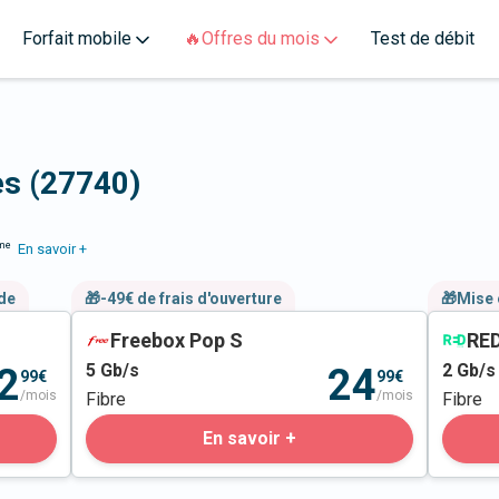
Forfait mobile
🔥Offres du mois
Test de débit
es (27740)
me
En savoir +
nde
🎁-49€ de frais d'ouverture
🎁Mise 
Freebox Pop S
RED
5
Gb/s
2
Gb/s
2
24
99€
99€
/mois
/mois
Fibre
Fibre
En savoir +