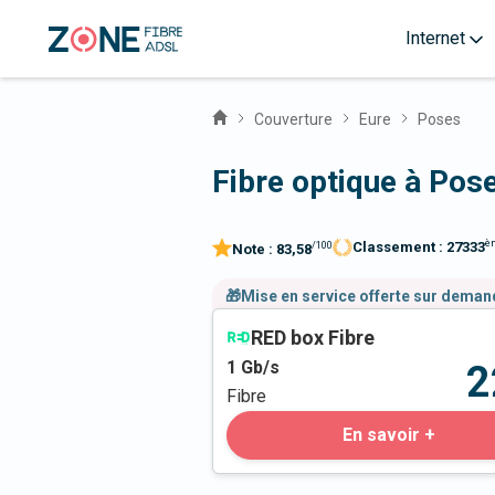
Internet
Couverture
Eure
Poses
Fibre optique à Pos
è
Classement :
27333
/100
Note :
83,58
🎁Mise en service offerte sur dema
RED box Fibre
1
Gb/s
2
Fibre
En savoir +