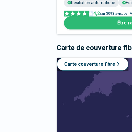
Résiliation automatique
Fra
4,2
sur
3093
avis, par A
Être r
Carte de couverture fi
Carte couverture fibre