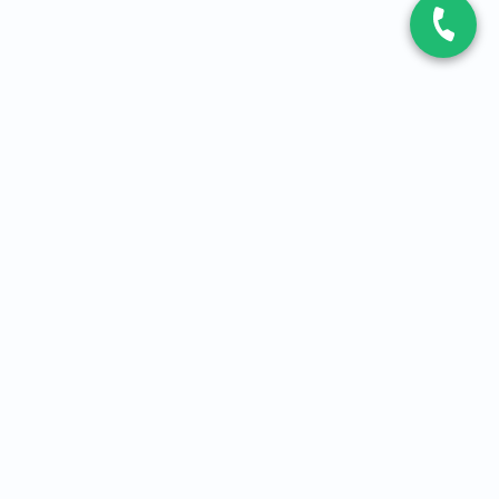
CONTACT
Contactez-nous
Expert fibre et 5G
01 86 76 06 08
4,2
sur
3093
avis, par Avis Vérifiés
À PROPOS
Qui sommes-nous