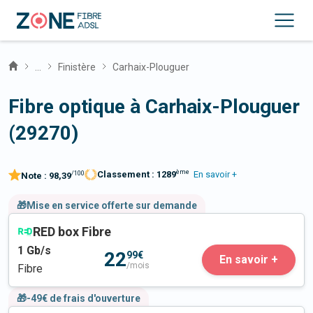
...
Finistère
Carhaix-Plouguer
Fibre optique à Carhaix-Plouguer
(29270)
ème
Classement :
1289
En savoir +
/100
Note :
98,39
🎁Mise en service offerte sur demande
RED box Fibre
1
Gb/s
22
99€
En savoir +
/mois
Fibre
🎁-49€ de frais d'ouverture