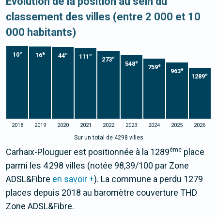
Evolution de la position au sein du
classement des villes (entre 2 000 et 10
000 habitants)
e
e
10
e
16
44
e
111
e
273
e
548
e
759
e
963
e
1289
2018
2019
2020
2021
2022
2023
2024
2025
2026
Sur un total de 4298 villes
ème
Carhaix-Plouguer est positionnée à la 1289
place
parmi les 4 298 villes (notée 98,39/100 par Zone
ADSL&Fibre
en savoir +
). La commune a perdu 1279
places depuis 2018 au baromètre couverture THD
Zone ADSL&Fibre.