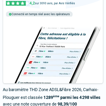
4,2
sur
3093
avis, par Avis Vérifiés
Connecté en temps réel avec les opérateurs
+6M tests chaque année
Multi-opérateurs
Au baromètre THD Zone ADSL&Fibre 2026, Carhaix-
ème
Plouguer est classée
1289
parmi les 4 298 villes
avec une note couverture de
98,39/100