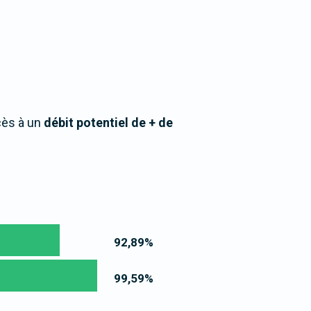
cès à un
débit potentiel de + de
92,89
%
99,59
%