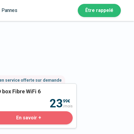
Pannes
Être rappelé
en service offerte sur demande
 box Fibre WiFi 6
23
99€
/mois
En savoir +