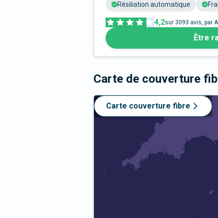
Résiliation automatique
Fra
4,2
sur
3093
avis, par A
Être r
Carte de couverture fi
Carte couverture fibre