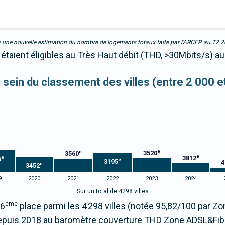
due à une nouvelle estimation du nombre de logements totaux faite par l’ARCEP au T2 
étaient éligibles au Très Haut débit (THD, >30Mbits/s) au
u sein du classement des villes (entre 2 000 
e
e
3520
3560
e
3812
e
6
e
3195
4
e
3452
9
2020
2021
2022
2023
2024
Sur un total de 4298 villes
ème
26
place parmi les 4 298 villes (notée 95,82/100 par 
puis 2018 au baromètre couverture THD Zone ADSL&Fib