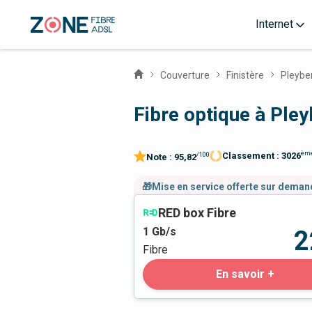
Internet
Couverture
Finistère
Pleybe
Fibre optique à Ple
èm
Classement :
3026
/100
Note :
95,82
🎁Mise en service offerte sur dema
RED box Fibre
1
Gb/s
2
Fibre
En savoir +