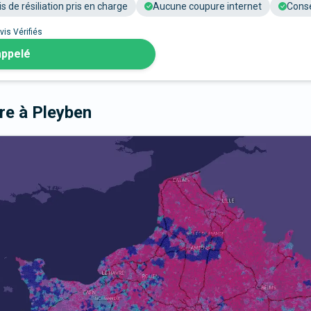
is de résiliation pris en charge
Aucune coupure internet
Conse
vis Vérifiés
appelé
bre
à Pleyben