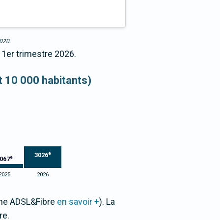
2020.
 1er trimestre 2026.
et 10 000 habitants)
e
3026
e
067
2025
2026
Zone ADSL&Fibre
en savoir +
). La
re.