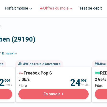
Forfait mobile
🔥Offres du mois
Test de débit
n
yben (29190)
e
En savoir +
nde
🎁-49€ de frais d'ouverture
🎁Mise 
Freebox Pop S
RED
5
Gb/s
2
Gb/s
2
24
99€
99€
/mois
/mois
Fibre
Fibre
En savoir +