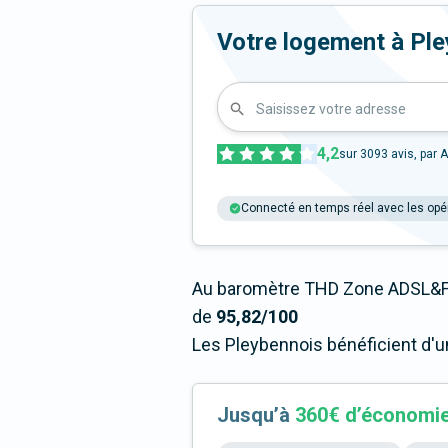
Votre logement à Pleyb
Saisissez votre adresse
4,2
sur
3093
avis, par A
Connecté en temps réel avec les opé
Au baromètre THD Zone ADSL&Fi
de
95,82/100
Les Pleybennois bénéficient d'u
Jusqu’à
360€ d’économi