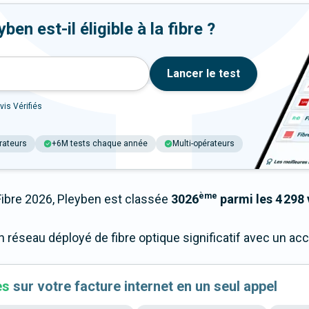
en est-il éligible à la fibre ?
Lancer le test
vis Vérifiés
rateurs
+6M tests chaque année
Multi-opérateurs
ème
bre 2026, Pleyben est classée
3026
parmi les 4 298 
n réseau déployé de fibre optique significatif avec un a
es
sur votre facture internet en un seul appel