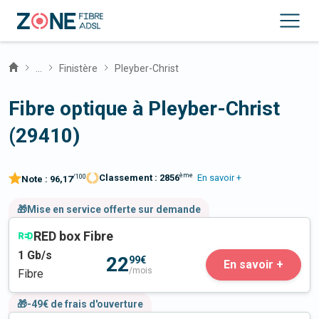
...
Finistère
Pleyber-Christ
Fibre optique à Pleyber-Christ
(29410)
ème
Classement :
2856
En savoir +
/100
Note :
96,17
🎁Mise en service offerte sur demande
RED box Fibre
1
Gb/s
22
99€
En savoir +
/mois
Fibre
🎁-49€ de frais d'ouverture