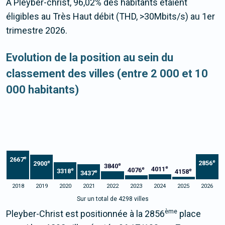
À Pleyber-christ, 96,02% des habitants étaient
éligibles au Très Haut débit (THD, >30Mbits/s) au 1er
trimestre 2026.
Evolution de la position au sein du
classement des villes (entre 2 000 et 10
000 habitants)
e
2667
e
e
2856
2900
e
3840
e
4011
e
4076
e
e
3318
4158
e
3437
2018
2019
2020
2021
2022
2023
2024
2025
2026
Sur un total de 4298 villes
ème
Pleyber-Christ est positionnée à la 2856
place