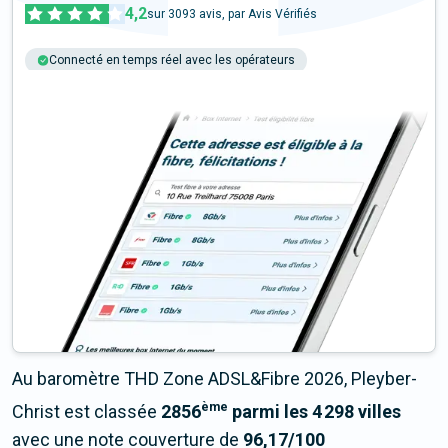
4,2
sur
3093
avis, par Avis Vérifiés
Connecté en temps réel avec les opérateurs
+6M tests chaque année
Multi-opérateurs
Au baromètre THD Zone ADSL&Fibre 2026, Pleyber-
ème
Christ est classée
2856
parmi les 4 298 villes
avec une note couverture de
96,17/100