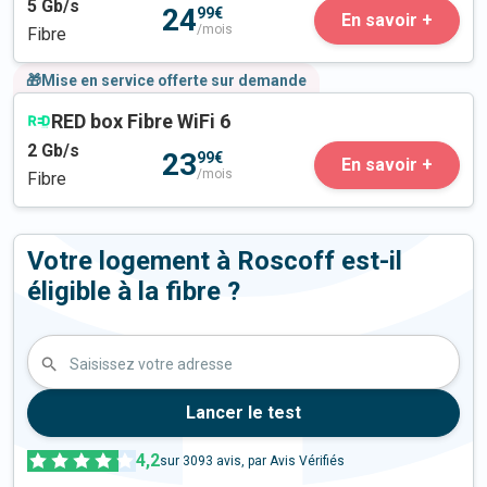
5
Gb/s
24
99€
En savoir +
/mois
Fibre
🎁Mise en service offerte sur demande
RED box Fibre WiFi 6
2
Gb/s
23
99€
En savoir +
/mois
Fibre
Votre logement à Roscoff est-il
éligible à la fibre ?
Saisissez votre adresse
Lancer le test
4,2
sur
3093
avis, par Avis Vérifiés