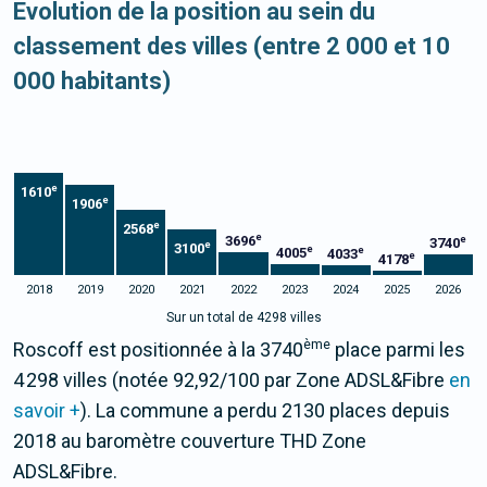
Evolution de la position au sein du
classement des villes (entre 2 000 et 10
000 habitants)
e
1610
e
1906
e
2568
e
3696
e
3740
e
3100
e
e
4005
4033
e
4178
2018
2019
2020
2021
2022
2023
2024
2025
2026
Sur un total de 4298 villes
ème
Roscoff est positionnée à la 3740
place parmi les
4 298 villes (notée 92,92/100 par Zone ADSL&Fibre
en
savoir +
). La commune a perdu 2130 places depuis
2018 au baromètre couverture THD Zone
ADSL&Fibre.