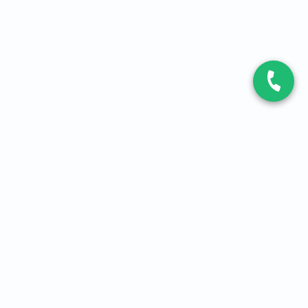
CONTACT
Contactez-nous
Expert fibre et 5G
01 86 76 06 08
4,2
sur
3093
avis, par Avis Vérifiés