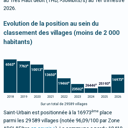
au Très Haut débit (THD, >30Mbits/s) au 1er trimestre
2026.
Evolution de la position au sein du
classement des villages (moins de 2 000
habitants)
e
6563
e
7763
e
10013
e
13650
e
16973
e
e
19460
25193
e
26446
e
23502
2018
2019
2020
2021
2022
2023
2024
2025
2026
Sur un total de 29589 villages
ème
Saint-Urbain est positionnée à la 16973
place
parmi les 29 589 villages (notée 96,09/100 par Zone