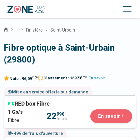
...
Finistère
Saint-Urbain
Fibre optique à Saint-Urbain
(29800)
ème
Classement :
16973
En savoir +
/100
Note :
96,09
🎁Mise en service offerte sur demande
RED box Fibre
1
Gb/s
22
99€
En savoir +
/mois
Fibre
🎁-49€ de frais d'ouverture