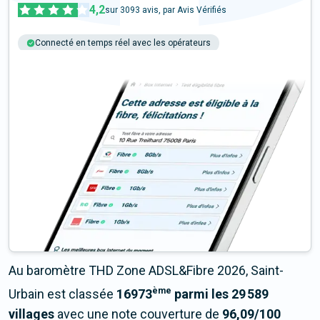
4,2
sur
3093
avis, par Avis Vérifiés
Connecté en temps réel avec les opérateurs
+6M tests chaque année
Multi-opérateurs
Au baromètre THD Zone ADSL&Fibre 2026, Saint-
ème
Urbain est classée
16973
parmi les 29 589
villages
avec une note couverture de
96,09/100