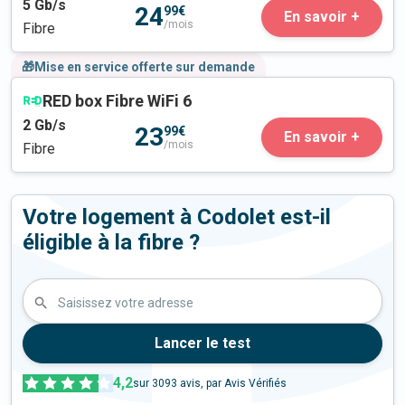
5
Gb/s
24
99€
En savoir +
/mois
Fibre
🎁Mise en service offerte sur demande
RED box Fibre WiFi 6
2
Gb/s
23
99€
En savoir +
/mois
Fibre
Votre logement à Codolet est-il
éligible à la fibre ?
Saisissez votre adresse
Lancer le test
4,2
sur
3093
avis, par Avis Vérifiés