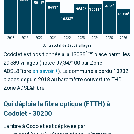
e
5811
e
7864
e
8691
e
9649
e
10011
e
13038
e
16233
2018
2019
2020
2021
2022
2023
2024
2025
2026
Sur un total de 29589 villages
ème
Codolet est positionnée à la 13038
place parmi les
29 589 villages (notée 97,34/100 par Zone
ADSL&Fibre
en savoir +
). La commune a perdu 10932
places depuis 2018 au baromètre couverture THD
Zone ADSL&Fibre.
Qui déploie la fibre optique (FTTH) à
Codolet - 30200
La fibre
à Codolet
est déployée par: