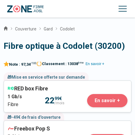
Couverture
Gard
Codolet
Fibre optique à Codolet (30200)
ème
Classement :
13038
En savoir +
/100
Note :
97,34
🎁Mise en service offerte sur demande
RED box Fibre
1
Gb/s
22
99€
En savoir +
/mois
Fibre
🎁-49€ de frais d'ouverture
Freebox Pop S