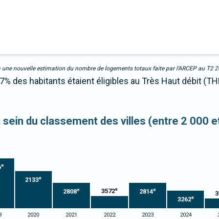
due à une nouvelle estimation du nombre de logements totaux faite par l’ARCEP au T2 
7% des habitants étaient éligibles au Très Haut débit (TH
u sein du classement des villes (entre 2 000 
e
6
e
2133
e
e
e
3572
2808
2814
3
e
3262
9
2020
2021
2022
2023
2024