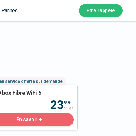
Pannes
Être rappelé
en service offerte sur demande
 box Fibre WiFi 6
23
99€
/mois
En savoir +