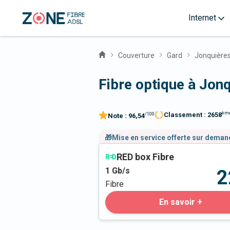
Internet
Couverture
Gard
Jonquières
Fibre optique à Jon
èm
Classement :
2658
/100
Note :
96,54
🎁Mise en service offerte sur dema
RED box Fibre
1
Gb/s
2
Fibre
En savoir +