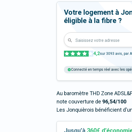
Votre logement à Jon
éligible à la fibre ?
Saisissez votre adresse
4,2
sur
3093
avis, par A
Connecté en temps réel avec les opé
Au baromètre THD Zone ADSL&Fi
note couverture de
96,54/100
Les Jonquièrois bénéficient d'u
Jusqu’à
360€ d’économi