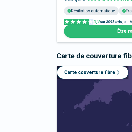
Résiliation automatique
Fra
4,2
sur
3093
avis, par A
Être r
Carte de couverture fi
Carte couverture fibre