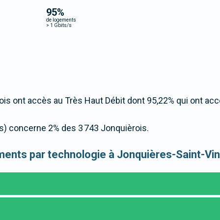
95
%
de logements
>
1 Gbits/s
is ont accès au Très Haut Débit dont 95,22% qui ont ac
/s) concerne 2% des 3 743 Jonquièrois.
gements par technologie à Jonquières-Saint-Vi