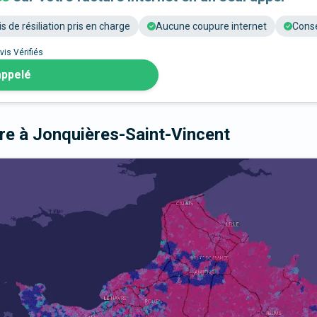
is de résiliation pris en charge
Aucune coupure internet
Conse
vis Vérifiés
appelé
bre
à Jonquières-Saint-Vincent