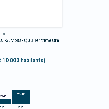
2020.
D, >30Mbits/s) au 1er trimestre
et 10 000 habitants)
e
2658
e
734
2025
2026