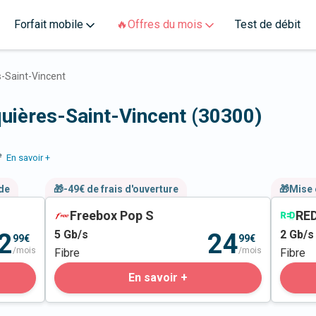
Forfait mobile
🔥Offres du mois
Test de débit
-Saint-Vincent
quières-Saint-Vincent (30300)
e
En savoir +
nde
🎁-49€ de frais d'ouverture
🎁Mise 
Freebox Pop S
RED
5
Gb/s
2
Gb/s
2
24
99€
99€
/mois
/mois
Fibre
Fibre
En savoir +