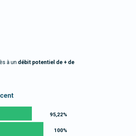
cès à un
débit potentiel de + de
ncent
95,22
%
100
%