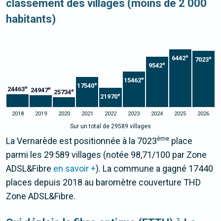
classement des villages (moins de 2 000
habitants)
e
6442
e
7023
e
9542
e
15462
e
17540
e
24463
e
24947
e
25734
e
21970
2018
2019
2020
2021
2022
2023
2024
2025
2026
Sur un total de 29589 villages
ème
La Vernarède est positionnée à la 7023
place
parmi les 29 589 villages (notée 98,71/100 par Zone
ADSL&Fibre
en savoir +
). La commune a gagné 17440
places depuis 2018 au baromètre couverture THD
Zone ADSL&Fibre.