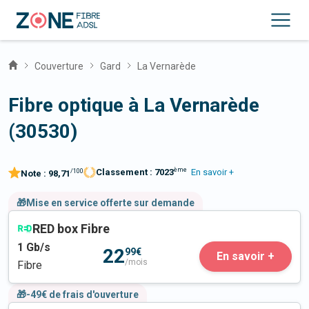
Couverture
Gard
La Vernarède
Fibre optique à La Vernarède
(30530)
ème
Classement :
7023
En savoir +
/100
Note :
98,71
🎁Mise en service offerte sur demande
RED box Fibre
1
Gb/s
22
99€
En savoir +
/mois
Fibre
🎁-49€ de frais d'ouverture