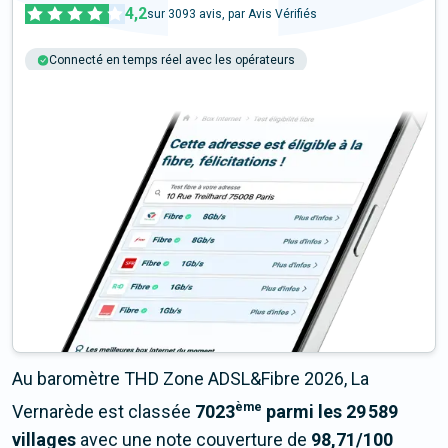
4,2
sur
3093
avis, par Avis Vérifiés
Connecté en temps réel avec les opérateurs
+6M tests chaque année
Multi-opérateurs
Au baromètre THD Zone ADSL&Fibre 2026, La
ème
Vernarède est classée
7023
parmi les 29 589
villages
avec une note couverture de
98,71/100