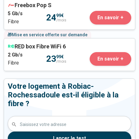
Freebox Pop S
5
Gb/s
24
99€
En savoir +
/mois
Fibre
🎁Mise en service offerte sur demande
RED box Fibre WiFi 6
2
Gb/s
23
99€
En savoir +
/mois
Fibre
Votre logement à Robiac-
Rochessadoule est-il éligible à la
fibre ?
Saisissez votre adresse
Lancer le test