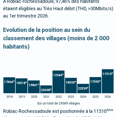
À Robiac-rochessadoule, 97,46% des habitants
étaient éligibles au Très Haut débit (THD, >30Mbits/s)
au 1er trimestre 2026.
Evolution de la position au sein du
classement des villages (moins de 2 000
habitants)
e
11510
e
12344
e
e
17395
17464
e
18030
e
18318
e
19841
e
22539
e
23698
2018
2019
2020
2021
2022
2023
2024
2025
2026
Sur un total de 29589 villages
ème
Robiac-Rochessadoule est positionnée à la 11510