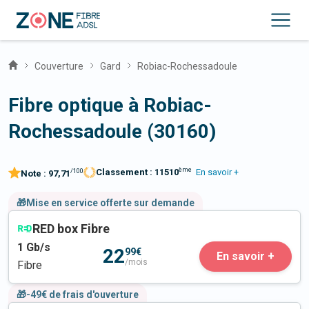
Couverture
Gard
Robiac-Rochessadoule
Fibre optique à Robiac-
Rochessadoule (30160)
ème
Classement :
11510
En savoir +
/100
Note :
97,71
🎁Mise en service offerte sur demande
RED box Fibre
1
Gb/s
22
99€
En savoir +
/mois
Fibre
🎁-49€ de frais d'ouverture