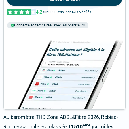
4,2
sur
3093
avis, par Avis Vérifiés
Connecté en temps réel avec les opérateurs
+6M tests chaque année
Multi-opérateurs
Au baromètre THD Zone ADSL&Fibre 2026, Robiac-
ème
Rochessadoule est classée
11510
parmi les