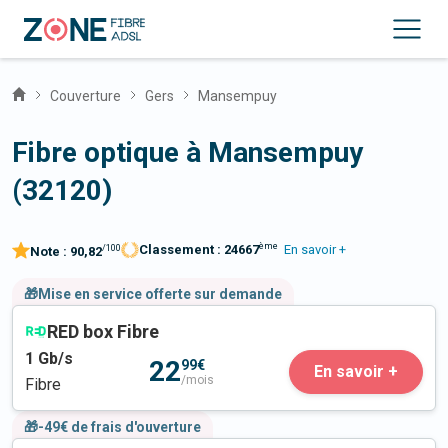
Couverture
Gers
Mansempuy
Fibre optique à Mansempuy
(32120)
ème
Classement :
24667
En savoir +
/100
Note :
90,82
🎁Mise en service offerte sur demande
RED box Fibre
1
Gb/s
22
99€
En savoir +
/mois
Fibre
🎁-49€ de frais d'ouverture