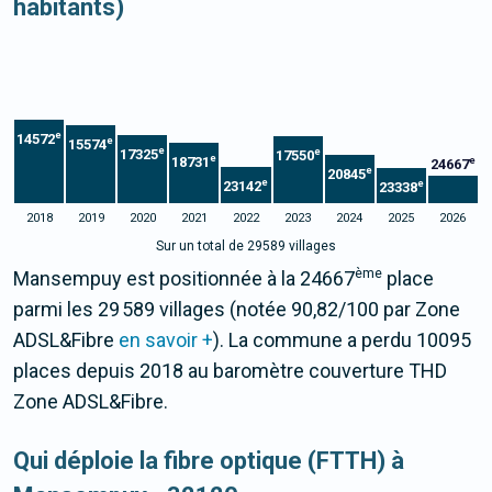
habitants)
e
14572
e
15574
e
e
17325
17550
e
18731
e
24667
e
20845
e
e
23142
23338
2018
2019
2020
2021
2022
2023
2024
2025
2026
Sur un total de 29589 villages
ème
Mansempuy est positionnée à la 24667
place
parmi les 29 589 villages (notée 90,82/100 par Zone
ADSL&Fibre
en savoir +
). La commune a perdu 10095
places depuis 2018 au baromètre couverture THD
Zone ADSL&Fibre.
Qui déploie la fibre optique (FTTH) à