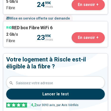
5
Gb/s
24
99€
En savoir +
/mois
Fibre
🎁Mise en service offerte sur demande
RED box Fibre WiFi 6
2
Gb/s
23
99€
En savoir +
/mois
Fibre
Votre logement à Riscle est-il
éligible à la fibre ?
Saisissez votre adresse
Lancer le test
4,2
sur
3093
avis, par Avis Vérifiés