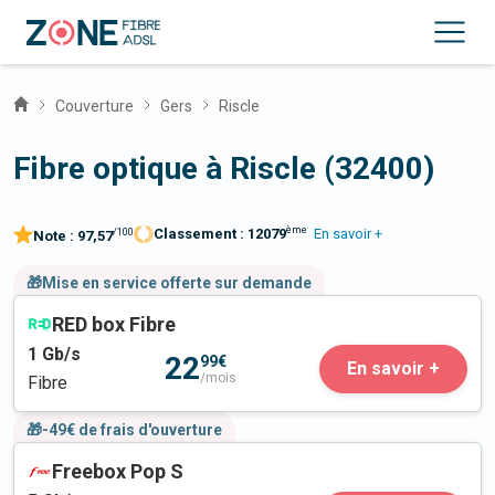
Couverture
Gers
Riscle
Fibre optique à Riscle (32400)
ème
Classement :
12079
En savoir +
/100
Note :
97,57
🎁Mise en service offerte sur demande
RED box Fibre
1
Gb/s
22
99€
En savoir +
/mois
Fibre
🎁-49€ de frais d'ouverture
Freebox Pop S