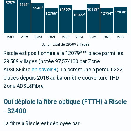
e
5757
e
6965
e
9243
e
e
10173
10527
e
12079
e
e
12766
12754
e
13977
2018
2019
2020
2021
2022
2023
2024
2025
2026
Sur un total de 29589 villages
ème
Riscle est positionnée à la 12079
place parmi les
29 589 villages (notée 97,57/100 par Zone
ADSL&Fibre
en savoir +
). La commune a perdu 6322
places depuis 2018 au baromètre couverture THD
Zone ADSL&Fibre.
Qui déploie la fibre optique (FTTH) à Riscle
- 32400
La fibre
à Riscle
est déployée par: