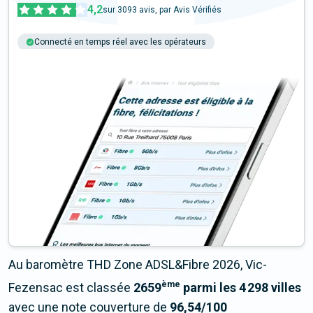
4,2
sur
3093
avis, par Avis Vérifiés
Connecté en temps réel avec les opérateurs
+6M tests chaque année
Multi-opérateurs
Au baromètre THD Zone ADSL&Fibre 2026, Vic-
ème
Fezensac est classée
2659
parmi les 4 298 villes
avec une note couverture de
96,54/100