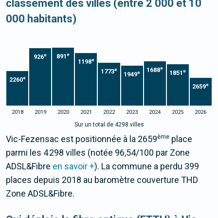
classement des villes (entre 2 000 et 10
000 habitants)
e
e
891
926
e
1198
e
1688
e
1773
e
1851
e
1949
e
2260
e
2659
2018
2019
2020
2021
2022
2023
2024
2025
2026
Sur un total de 4298 villes
ème
Vic-Fezensac est positionnée à la 2659
place
parmi les 4 298 villes (notée 96,54/100 par Zone
ADSL&Fibre
en savoir +
). La commune a perdu 399
places depuis 2018 au baromètre couverture THD
Zone ADSL&Fibre.