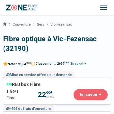
Couverture
Gers
Vic-Fezensac
Fibre optique à Vic-Fezensac
(32190)
ème
Classement :
2659
En savoir +
/100
Note :
96,54
🎁Mise en service offerte sur demande
RED box Fibre
1
Gb/s
22
99€
En savoir +
/mois
Fibre
🎁-49€ de frais d'ouverture