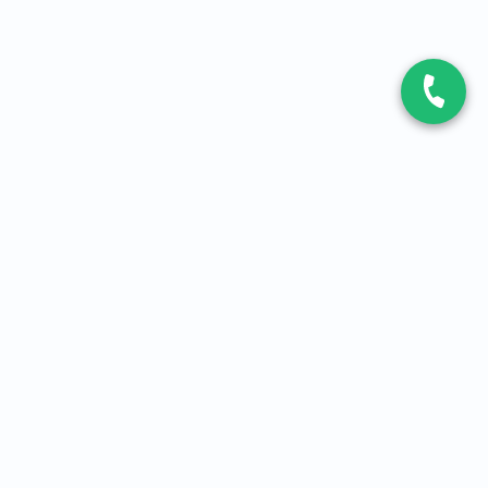
CONTACT
Contactez-nous
Expert fibre et 5G
01 86 76 06 08
4,2
sur
3093
avis, par Avis Vérifiés