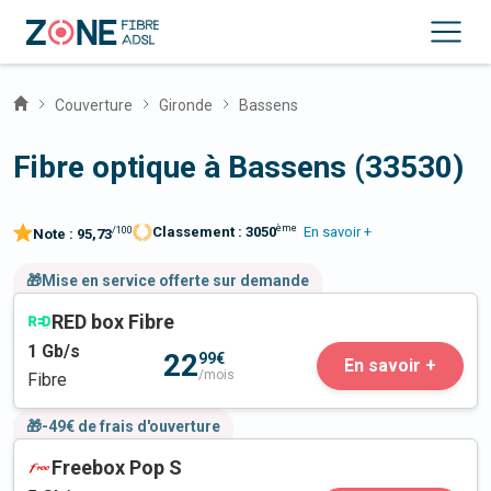
Couverture
Gironde
Bassens
Fibre optique à Bassens (33530)
ème
Classement :
3050
En savoir +
/100
Note :
95,73
🎁Mise en service offerte sur demande
RED box Fibre
1
Gb/s
22
99€
En savoir +
/mois
Fibre
🎁-49€ de frais d'ouverture
Freebox Pop S