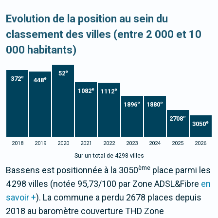
Evolution de la position au sein du
classement des villes (entre 2 000 et 10
000 habitants)
e
52
e
372
e
448
e
e
1082
1112
e
e
1896
1880
e
2708
e
3050
2018
2019
2020
2021
2022
2023
2024
2025
2026
Sur un total de 4298 villes
ème
Bassens est positionnée à la 3050
place parmi les
4 298 villes (notée 95,73/100 par Zone ADSL&Fibre
en
savoir +
). La commune a perdu 2678 places depuis
2018 au baromètre couverture THD Zone