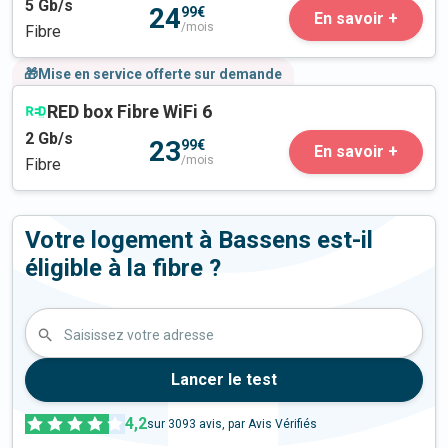
5
Gb/s
24
99€
En savoir +
/mois
Fibre
🎁Mise en service offerte sur demande
RED box Fibre WiFi 6
2
Gb/s
23
99€
En savoir +
/mois
Fibre
Votre logement à Bassens est-il
éligible à la fibre ?
Saisissez votre adresse
Lancer le test
4,2
sur
3093
avis, par Avis Vérifiés