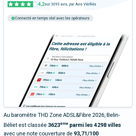
4,2
sur
3093
avis, par Avis Vérifiés
Connecté en temps réel avec les opérateurs
+6M tests chaque année
Multi-opérateurs
Au baromètre THD Zone ADSL&Fibre 2026, Belin-
ème
Béliet est classée
3623
parmi les 4 298 villes
avec une note couverture de
93,71/100