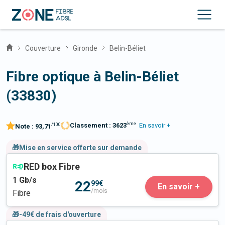
Couverture
Gironde
Belin-Béliet
Fibre optique à Belin-Béliet
(33830)
ème
Classement :
3623
En savoir +
/100
Note :
93,71
🎁Mise en service offerte sur demande
RED box Fibre
1
Gb/s
22
99€
En savoir +
/mois
Fibre
🎁-49€ de frais d'ouverture