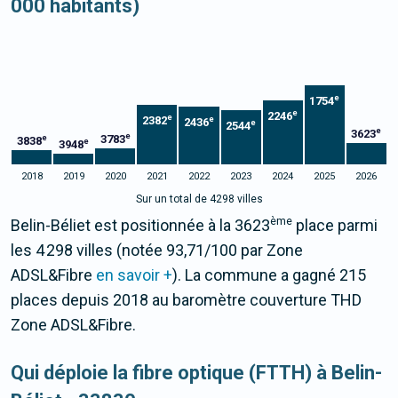
000 habitants)
e
1754
e
2246
e
2382
e
2436
e
2544
e
3623
e
3783
e
3838
e
3948
2018
2019
2020
2021
2022
2023
2024
2025
2026
Sur un total de 4298 villes
ème
Belin-Béliet est positionnée à la 3623
place parmi
les 4 298 villes (notée 93,71/100 par Zone
ADSL&Fibre
en savoir +
). La commune a gagné 215
places depuis 2018 au baromètre couverture THD
Zone ADSL&Fibre.
Qui déploie la fibre optique (FTTH) à Belin-