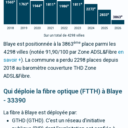
e
1565
e
e
e
1763
1811
1811
e
e
1944
1986
e
2272
e
2833
e
3863
2018
2019
2020
2021
2022
2023
2024
2025
2026
Sur un total de 4298 villes
ème
Blaye est positionnée à la 3863
place parmi les
4 298 villes (notée 91,90/100 par Zone ADSL&Fibre
en
savoir +
). La commune a perdu 2298 places depuis
2018 au baromètre couverture THD Zone
ADSL&Fibre.
Qui déploie la fibre optique (FTTH) à Blaye
- 33390
La fibre
à Blaye
est déployée par:
GTHD (GTHD). C'est un réseau d'initiative