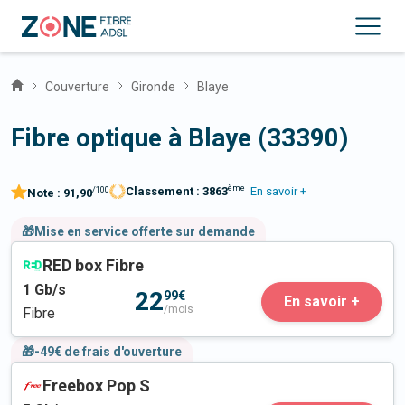
Couverture
Gironde
Blaye
Fibre optique à Blaye (33390)
ème
Classement :
3863
En savoir +
/100
Note :
91,90
🎁Mise en service offerte sur demande
RED box Fibre
1
Gb/s
22
99€
En savoir +
/mois
Fibre
🎁-49€ de frais d'ouverture
Freebox Pop S