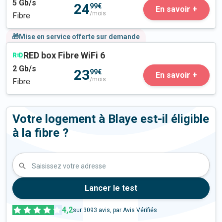
5
Gb/s
24
99€
En savoir +
/mois
Fibre
🎁Mise en service offerte sur demande
RED box Fibre WiFi 6
2
Gb/s
23
99€
En savoir +
/mois
Fibre
Votre logement à Blaye est-il éligible
à la fibre ?
Saisissez votre adresse
Lancer le test
4,2
sur
3093
avis, par Avis Vérifiés