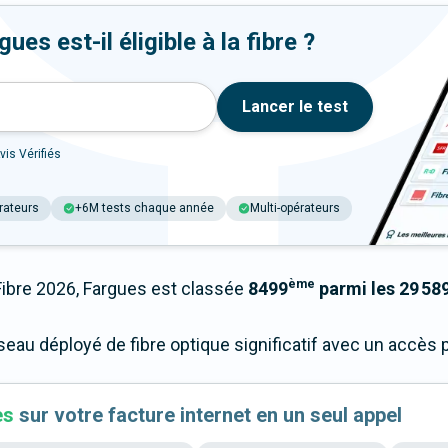
es est-il éligible à la fibre ?
Lancer le test
vis Vérifiés
rateurs
+6M tests chaque année
Multi-opérateurs
ème
bre 2026, Fargues est classée
8499
parmi les 29 589
éseau déployé de fibre optique significatif avec un accè
es
sur votre facture internet en un seul appel