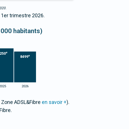
2020.
 1er trimestre 2026.
 000 habitants)
e
250
e
8499
2025
2026
ar Zone ADSL&Fibre
en savoir +
).
ibre.