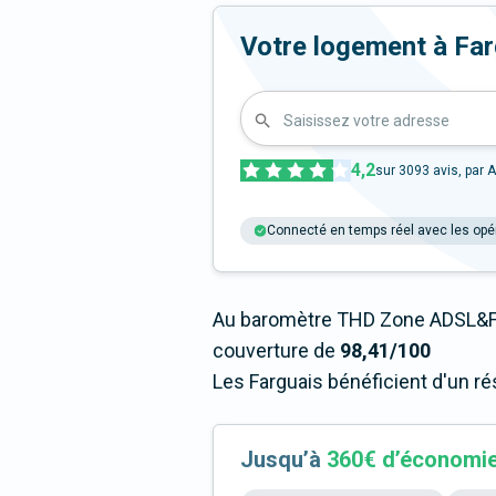
Votre logement à Fargu
Saisissez votre adresse
4,2
sur
3093
avis, par A
Connecté en temps réel avec les opé
Au baromètre THD Zone ADSL&Fi
couverture de
98,41/100
Les Farguais bénéficient d'un r
Jusqu’à
360€ d’économi