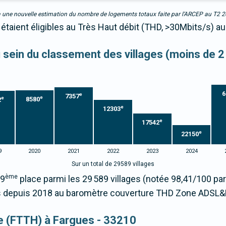
due à une nouvelle estimation du nombre de logements totaux faite par l’ARCEP au T2 
étaient éligibles au Très Haut débit (THD, >30Mbits/s) au
au sein du classement des villages (moins de 2
6
e
7357
e
e
8580
2
e
12303
e
17542
e
22150
9
2020
2021
2022
2023
2024
Sur un total de 29589 villages
ème
99
place parmi les 29 589 villages (notée 98,41/100 p
 depuis 2018 au baromètre couverture THD Zone ADSL&F
que (FTTH) à Fargues - 33210