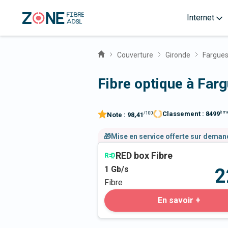
Internet
Couverture
Gironde
Fargue
Fibre optique à Far
èm
Classement :
8499
/100
Note :
98,41
🎁Mise en service offerte sur dema
RED box Fibre
1
Gb/s
2
Fibre
En savoir +