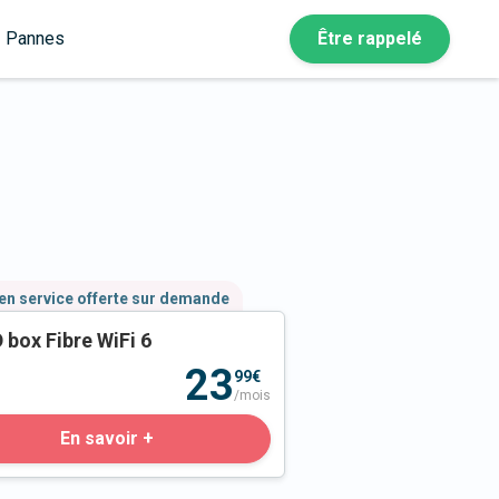
Pannes
Être rappelé
en service offerte sur demande
 box Fibre WiFi 6
23
99€
/mois
En savoir +