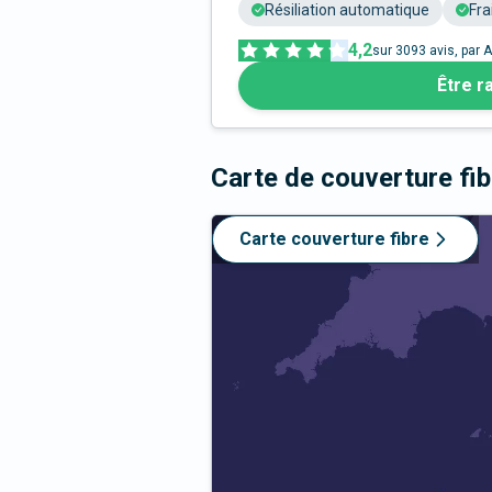
Résiliation automatique
Fra
4,2
sur
3093
avis, par A
Être r
Carte de couverture fi
Carte couverture fibre