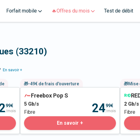
Forfait mobile
🔥Offres du mois
Test de débit
s
gues (33210)
e
En savoir +
nde
🎁-49€ de frais d'ouverture
🎁Mise 
Freebox Pop S
RED
5
Gb/s
2
Gb/s
2
24
99€
99€
/mois
/mois
Fibre
Fibre
En savoir +