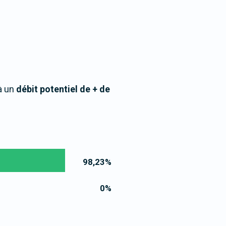
à un
débit potentiel de + de
98,23
%
0
%