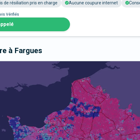
is de résiliation pris en charge
Aucune coupure internet
Conse
vis Vérifiés
appelé
bre
à Fargues