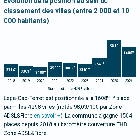
Evolution de la position au sein du
classement des villes (entre 2 000 et 10
000 habitants)
e
951
e
1608
e
2641
e
2944
e
3002
e
e
3112
3161
e
3301
e
3403
2018
2019
2020
2021
2022
2023
2024
2025
2026
Sur un total de 4298 villes
ème
Lège-Cap-Ferret est positionnée à la 1608
place
parmi les 4 298 villes (notée 98,03/100 par Zone
ADSL&Fibre
en savoir +
). La commune a gagné 1504
places depuis 2018 au baromètre couverture THD
Zone ADSL&Fibre.