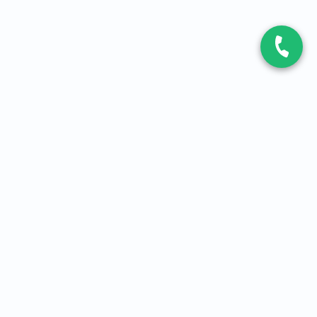
CONTACT
Contactez-nous
Expert fibre et 5G
01 86 76 06 08
4,2
sur
3093
avis, par Avis Vérifiés
À PROPOS