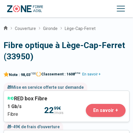
Couverture
Gironde
Lège-Cap-Ferret
Fibre optique à Lège-Cap-Ferret
(33950)
ème
Classement :
1608
En savoir +
/100
Note :
98,03
🎁Mise en service offerte sur demande
RED box Fibre
1
Gb/s
22
99€
En savoir +
/mois
Fibre
🎁-49€ de frais d'ouverture