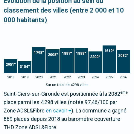
Evolution de la position au sein du
classement des villes (entre 2 000 et 10
000 habitants)
e
1619
e
1798
e
e
1887
1888
e
2008
e
2082
e
2200
e
2951
e
3154
2018
2019
2020
2021
2022
2023
2024
2025
2026
Sur un total de 4298 villes
ème
Saint-Ciers-sur-Gironde est positionnée à la 2082
place parmi les 4 298 villes (notée 97,46/100 par
Zone ADSL&Fibre
en savoir +
). La commune a gagné
869 places depuis 2018 au baromètre couverture
THD Zone ADSL&Fibre.