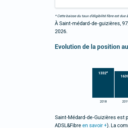
* Cette baisse du taux d’éligibilité fibre est 
À Saint-médard-de-guizières, 97,
2026.
Evolution de la position a
e
1332
163
2018
201
Saint-Médard-de-Guizières est p
ADSL&Fibre
en savoir +
). La co