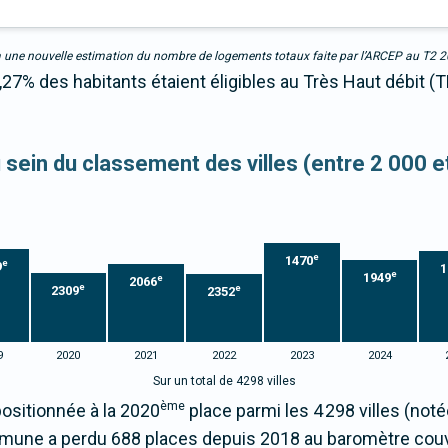
due à une nouvelle estimation du nombre de logements totaux faite par l’ARCEP au T2 
27% des habitants étaient éligibles au Très Haut débit (
u sein du classement des villes (entre 2 000 
e
1470
e
9
1
e
1949
e
2066
e
e
2309
2352
9
2020
2021
2022
2023
2024
Sur un total de 4298 villes
ème
ositionnée à la 2020
place parmi les 4 298 villes (not
mmune a perdu 688 places depuis 2018 au baromètre cou