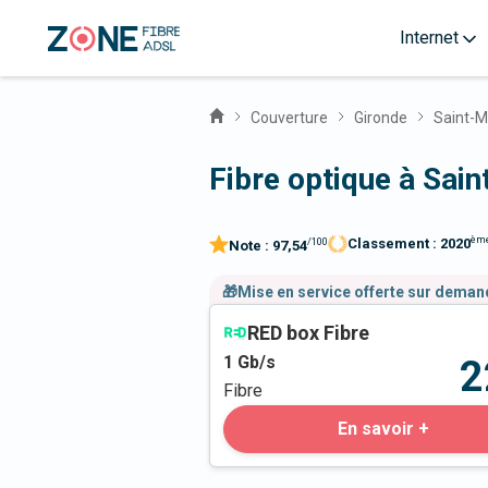
Internet
Couverture
Gironde
Saint-M
Fibre optique à Sai
èm
Classement :
2020
/100
Note :
97,54
🎁Mise en service offerte sur dema
RED box Fibre
1
Gb/s
2
Fibre
En savoir +