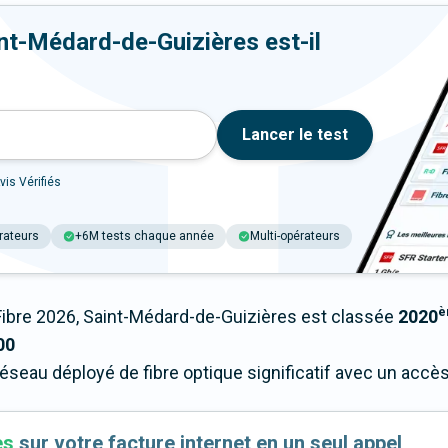
nt-Médard-de-Guizières est-il
Lancer le test
vis Vérifiés
rateurs
+6M tests chaque année
Multi-opérateurs
è
bre 2026, Saint-Médard-de-Guizières est classée
2020
00
réseau déployé de fibre optique significatif avec un acc
es
sur votre facture internet en un seul appel