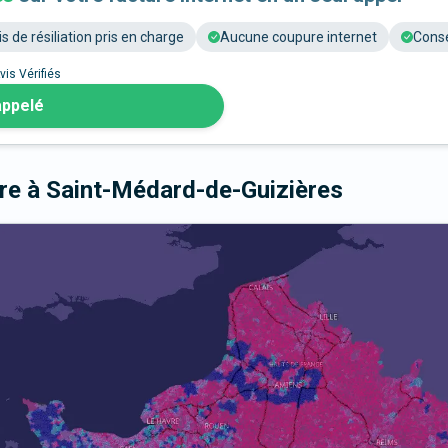
is de résiliation pris en charge
Aucune coupure internet
Conse
vis Vérifiés
appelé
bre
à Saint-Médard-de-Guizières