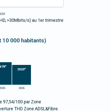
2020.
THD, >30Mbits/s) au 1er trimestre
et 10 000 habitants)
e
678
e
2020
2025
2026
ée 97,54/100 par Zone
verture THD Zone ADSL&Fibre.