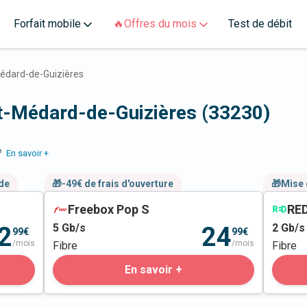
Forfait mobile
🔥Offres du mois
Test de débit
édard-de-Guizières
nt-Médard-de-Guizières (33230)
e
En savoir +
nde
🎁-49€ de frais d'ouverture
🎁Mise 
Freebox Pop S
RED
5
Gb/s
2
Gb/s
2
24
99€
99€
/mois
/mois
Fibre
Fibre
En savoir +