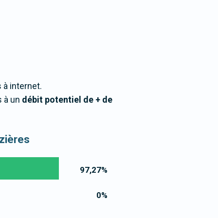
 à internet.
s à un
débit potentiel de + de
izières
97,27
%
0
%