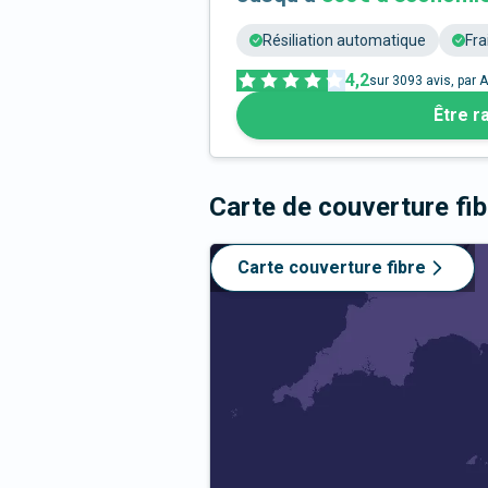
Résiliation automatique
Fra
4,2
sur
3093
avis, par A
Être r
Carte de couverture fi
Carte couverture fibre