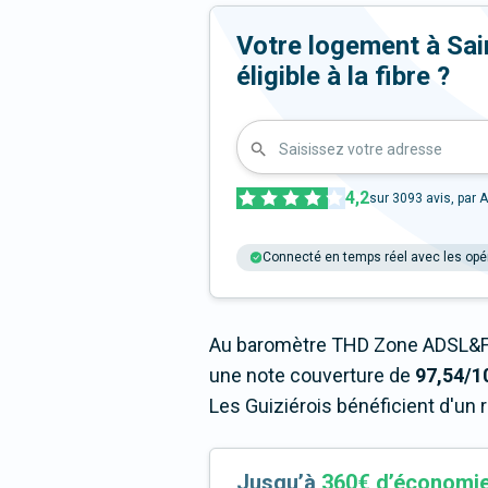
Votre logement à Sai
éligible à la fibre ?
Saisissez votre adresse
4,2
sur
3093
avis, par A
Connecté en temps réel avec les opé
Au baromètre THD Zone ADSL&Fi
une note couverture de
97,54/1
Les Guiziérois bénéficient d'un 
Jusqu’à
360€ d’économi