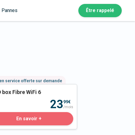
Pannes
Être rappelé
en service offerte sur demande
 box Fibre WiFi 6
23
99€
/mois
En savoir +