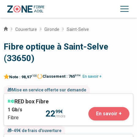
Couverture
Gironde
Saint-Selve
Fibre optique à Saint-Selve
(33650)
ème
Classement :
765
En savoir +
/100
Note :
98,97
🎁Mise en service offerte sur demande
RED box Fibre
1
Gb/s
22
99€
En savoir +
/mois
Fibre
🎁-49€ de frais d'ouverture