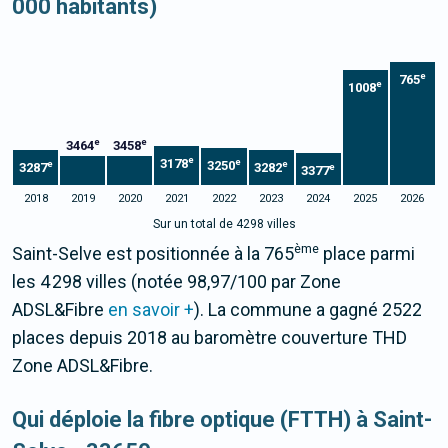
000 habitants)
e
765
e
1008
e
e
3464
3458
e
3178
e
3250
e
e
3287
3282
e
3377
2018
2019
2020
2021
2022
2023
2024
2025
2026
Sur un total de 4298 villes
ème
Saint-Selve est positionnée à la 765
place parmi
les 4 298 villes (notée 98,97/100 par Zone
ADSL&Fibre
en savoir +
). La commune a gagné 2522
places depuis 2018 au baromètre couverture THD
Zone ADSL&Fibre.
Qui déploie la fibre optique (FTTH) à Saint-