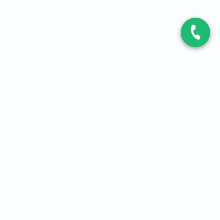
CONTACT
Contactez-nous
Expert fibre et 5G
01 86 76 06 08
4,2
sur
3093
avis, par Avis Vérifiés
À PROPOS