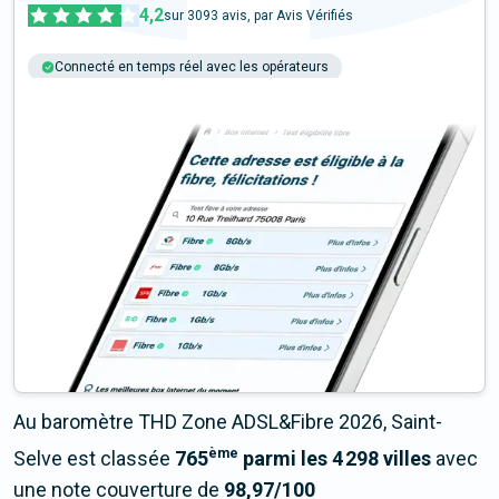
4,2
sur
3093
avis, par Avis Vérifiés
Connecté en temps réel avec les opérateurs
+6M tests chaque année
Multi-opérateurs
Au baromètre THD Zone ADSL&Fibre 2026, Saint-
ème
Selve est classée
765
parmi les 4 298 villes
avec
une note couverture de
98,97/100