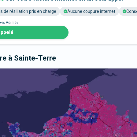
is de résiliation pris en charge
Aucune coupure internet
Conse
vis Vérifiés
appelé
bre
à Sainte-Terre