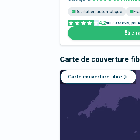
Résiliation automatique
Fra
4,2
sur
3093
avis, par A
Être r
Carte de couverture fi
Carte couverture fibre