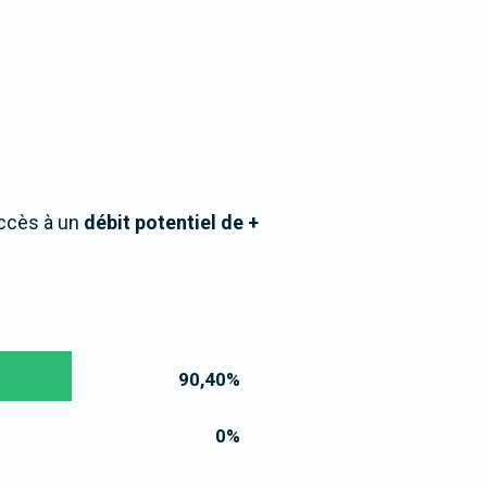
accès à un
débit potentiel de +
90,40
%
0
%