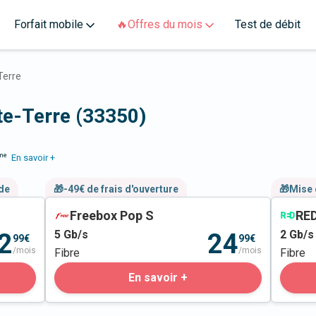
Forfait mobile
🔥Offres du mois
Test de débit
Terre
nte-Terre (33350)
me
En savoir +
nde
🎁-49€ de frais d'ouverture
🎁Mise 
Freebox Pop S
RED
5
Gb/s
2
Gb/s
2
24
99€
99€
/mois
/mois
Fibre
Fibre
En savoir +