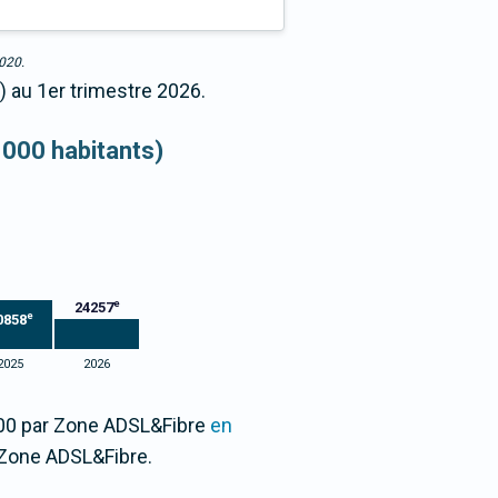
2020.
) au 1er trimestre 2026.
 000 habitants)
e
24257
e
0858
2025
2026
/100 par Zone ADSL&Fibre
en
 Zone ADSL&Fibre.