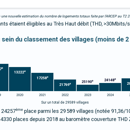
due à une nouvelle estimation du nombre de logements totaux faite par l’ARCEP au T2 
ants étaient éligibles au Très Haut débit (THD, >30Mbits/s
au sein du classement des villages (moins de 2
e
7
e
13222
e
17258
e
24148
e
25190
2
e
21769
9
2020
2021
2022
2023
2024
Sur un total de 29589 villages
ème
a 24257
place parmi les 29 589 villages (notée 91,36
14330 places depuis 2018 au baromètre couverture THD