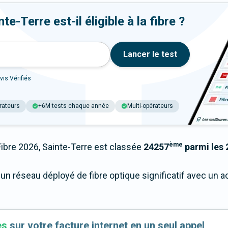
e-Terre est-il éligible à la fibre ?
Lancer le test
vis Vérifiés
rateurs
+6M tests chaque année
Multi-opérateurs
ème
bre 2026, Sainte-Terre est classée
24257
parmi les 
'un réseau déployé de fibre optique significatif avec un
es
sur votre facture internet en un seul appel