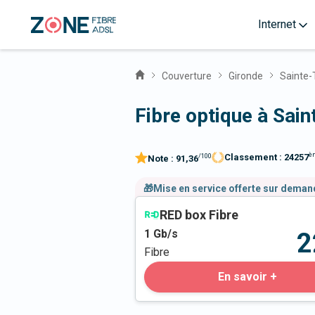
Internet
Couverture
Gironde
Sainte-
Fibre optique à Sai
è
Classement :
24257
/100
Note :
91,36
🎁Mise en service offerte sur dema
RED box Fibre
1
Gb/s
2
Fibre
En savoir +