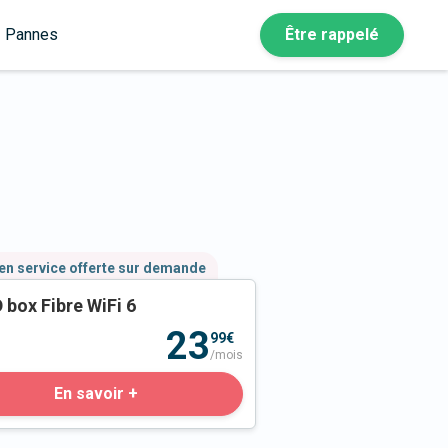
Pannes
Être rappelé
en service offerte sur demande
 box Fibre WiFi 6
23
99€
/mois
En savoir +