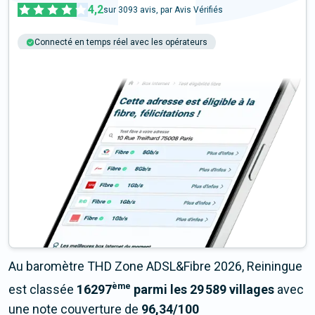
4,2
sur
3093
avis, par Avis Vérifiés
Connecté en temps réel avec les opérateurs
+6M tests chaque année
Multi-opérateurs
Au baromètre THD Zone ADSL&Fibre 2026, Reiningue
ème
est classée
16297
parmi les 29 589 villages
avec
une note couverture de
96,34/100