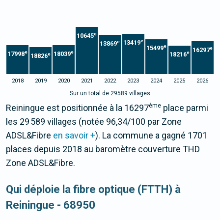
e
10645
e
13419
e
13869
e
15499
e
16297
e
e
e
17998
18039
18216
e
18826
2018
2019
2020
2021
2022
2023
2024
2025
2026
Sur un total de 29589 villages
ème
Reiningue est positionnée à la 16297
place parmi
les 29 589 villages (notée 96,34/100 par Zone
ADSL&Fibre
en savoir +
). La commune a gagné 1701
places depuis 2018 au baromètre couverture THD
Zone ADSL&Fibre.
Qui déploie la fibre optique (FTTH) à
Reiningue - 68950