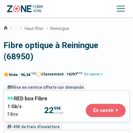
...
Haut-Rhin
Reiningue
Fibre optique à Reiningue
(68950)
ème
Classement :
16297
En savoir +
/100
Note :
96,34
🎁Mise en service offerte sur demande
RED box Fibre
1
Gb/s
22
99€
En savoir +
/mois
Fibre
🎁-49€ de frais d'ouverture