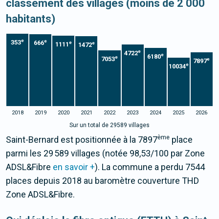
classement des villages (moins de 2 000
habitants)
e
e
353
666
e
e
1111
1472
e
4722
e
6180
e
7053
e
7897
e
10034
2018
2019
2020
2021
2022
2023
2024
2025
2026
Sur un total de 29589 villages
ème
Saint-Bernard est positionnée à la 7897
place
parmi les 29 589 villages (notée 98,53/100 par Zone
ADSL&Fibre
en savoir +
). La commune a perdu 7544
places depuis 2018 au baromètre couverture THD
Zone ADSL&Fibre.