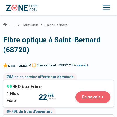
...
Haut-Rhin
Saint-Bernard
Fibre optique à Saint-Bernard
(68720)
ème
Classement :
7897
En savoir +
/100
Note :
98,53
🎁Mise en service offerte sur demande
RED box Fibre
1
Gb/s
22
99€
En savoir +
/mois
Fibre
🎁-49€ de frais d'ouverture