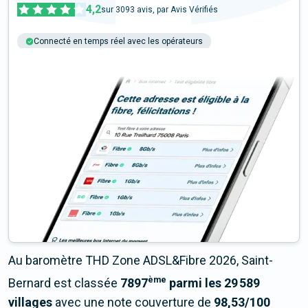
4,2
sur
3093
avis, par Avis Vérifiés
Connecté en temps réel avec les opérateurs
+6M tests chaque année
Multi-opérateurs
Au baromètre THD Zone ADSL&Fibre 2026, Saint-
ème
Bernard est classée
7897
parmi les 29 589
villages
avec une note couverture de
98,53/100