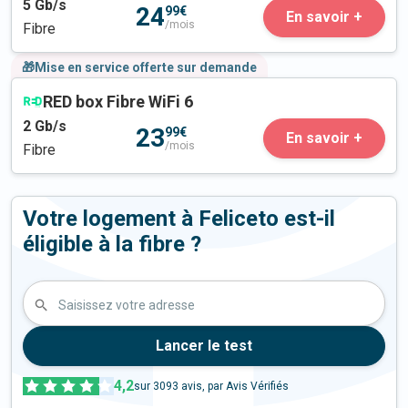
5
Gb/s
24
99€
En savoir +
/mois
Fibre
🎁Mise en service offerte sur demande
RED box Fibre WiFi 6
2
Gb/s
23
99€
En savoir +
/mois
Fibre
Votre logement à Feliceto est-il
éligible à la fibre ?
Saisissez votre adresse
Lancer le test
4,2
sur
3093
avis, par Avis Vérifiés