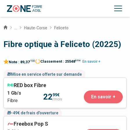
...
Haute-Corse
Feliceto
Fibre optique à Feliceto (20225)
ème
Classement :
25548
En savoir +
/100
Note :
89,37
🎁Mise en service offerte sur demande
RED box Fibre
1
Gb/s
22
99€
En savoir +
/mois
Fibre
🎁-49€ de frais d'ouverture
Freebox Pop S