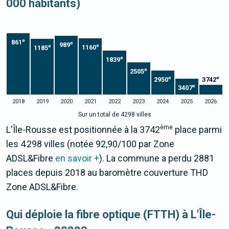
000 habitants)
e
861
e
989
e
e
1160
1185
e
1839
e
2505
e
e
2950
3742
e
3407
2018
2019
2020
2021
2022
2023
2024
2025
2026
Sur un total de 4298 villes
ème
L'Île-Rousse est positionnée à la 3742
place parmi
les 4 298 villes (notée 92,90/100 par Zone
ADSL&Fibre
en savoir +
). La commune a perdu 2881
places depuis 2018 au baromètre couverture THD
Zone ADSL&Fibre.
Qui déploie la fibre optique (FTTH) à L'Île-