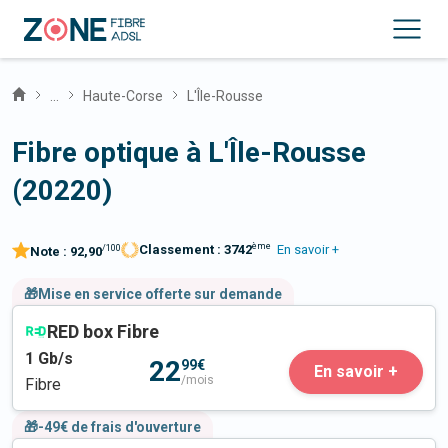
...
Haute-Corse
L'Île-Rousse
Fibre optique à L'Île-Rousse
(20220)
ème
Classement :
3742
En savoir +
/100
Note :
92,90
🎁Mise en service offerte sur demande
RED box Fibre
1
Gb/s
22
99€
En savoir +
/mois
Fibre
🎁-49€ de frais d'ouverture