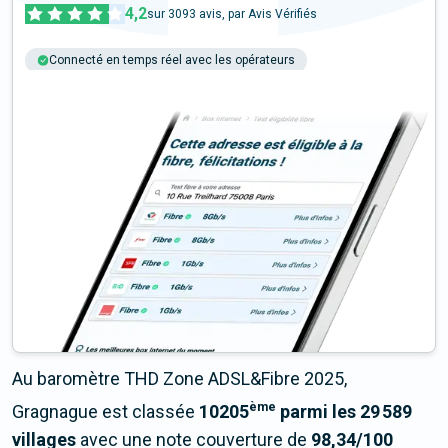
4,2
sur
3093
avis, par Avis Vérifiés
Connecté en temps réel avec les opérateurs
+6M tests chaque année
Multi-opérateurs
Au baromètre THD Zone ADSL&Fibre 2025,
ème
Gragnague est classée
10205
parmi les 29 589
villages
avec une note couverture de
98,34/100