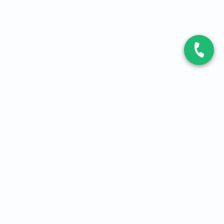
CONTACT
Contactez-nous
Expert fibre et 5G
01 86 76 06 08
4,2
sur
3093
avis, par Avis Vérifiés