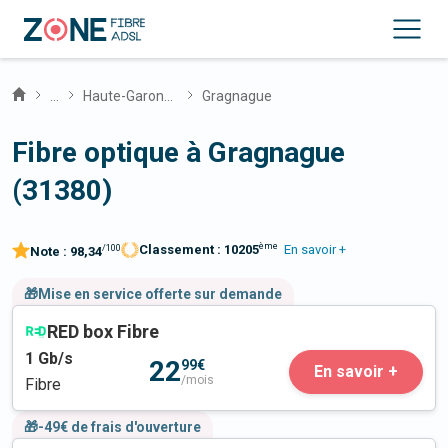
...
Haute-Garonne
Gragnague
Fibre optique à Gragnague
(31380)
ème
Classement :
10205
En savoir +
/100
Note :
98,34
🎁Mise en service offerte sur demande
RED box Fibre
1
Gb/s
22
99€
En savoir +
/mois
Fibre
🎁-49€ de frais d'ouverture