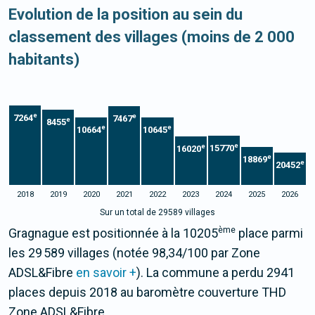
Evolution de la position au sein du
classement des villages (moins de 2 000
habitants)
e
e
7264
7467
e
8455
e
e
10664
10645
e
e
15770
16020
e
18869
e
20452
2018
2019
2020
2021
2022
2023
2024
2025
2026
Sur un total de 29589 villages
ème
Gragnague est positionnée à la 10205
place parmi
les 29 589 villages (notée 98,34/100 par Zone
ADSL&Fibre
en savoir +
). La commune a perdu 2941
places depuis 2018 au baromètre couverture THD
Zone ADSL&Fibre.