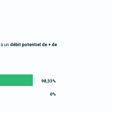
 à un
débit potentiel de + de
98,33
%
0
%