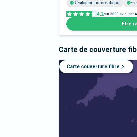
Résiliation automatique
Fra
4,2
sur
3093
avis, par A
Être r
Carte de couverture fi
Carte couverture fibre