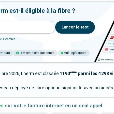
 est-il éligible à la fibre ?
Lancer le test
vis Vérifiés
rateurs
+6M tests chaque année
Multi-opérateurs
ème
bre 2026, Lherm est classée
1190
parmi les 4 298 vi
éseau déployé de fibre optique significatif avec un accè
es
sur votre facture internet en un seul appel