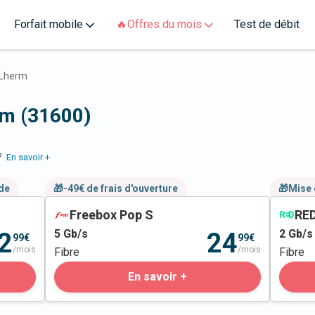
Forfait mobile
🔥Offres du mois
Test de débit
Lherm
rm (31600)
e
En savoir +
nde
🎁-49€ de frais d'ouverture
🎁Mise 
Freebox Pop S
RED
5
Gb/s
2
Gb/s
2
24
99€
99€
/mois
/mois
Fibre
Fibre
En savoir +