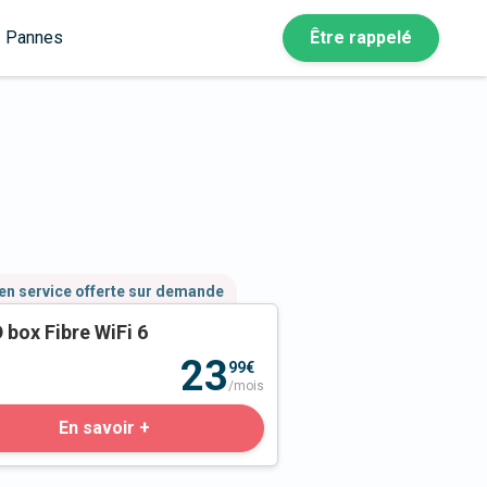
Pannes
Être rappelé
en service offerte sur demande
 box Fibre WiFi 6
23
99€
/mois
En savoir +