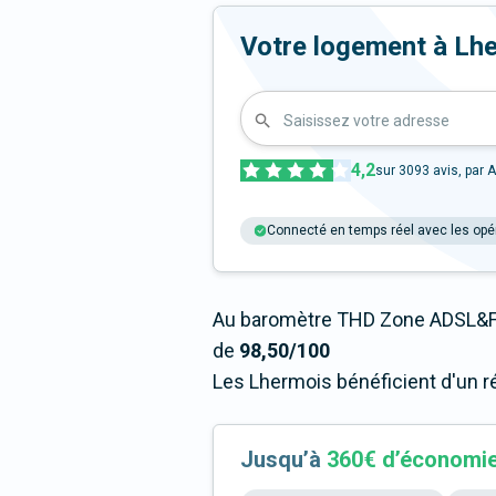
Votre logement à Lherm
Saisissez votre adresse
4,2
sur
3093
avis, par A
Connecté en temps réel avec les opé
Au baromètre THD Zone ADSL&Fi
de
98,50/100
Les Lhermois bénéficient d'un r
Jusqu’à
360€ d’économi