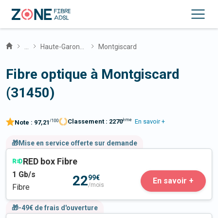
...
Haute-Garonne
Montgiscard
Fibre optique à Montgiscard
(31450)
ème
Classement :
2270
En savoir +
/100
Note :
97,21
🎁Mise en service offerte sur demande
RED box Fibre
1
Gb/s
22
99€
En savoir +
/mois
Fibre
🎁-49€ de frais d'ouverture