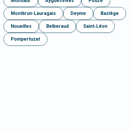
Montlaur
Ayguesvives
Pouze
Montbrun-Lauragais
Deyme
Baziège
Noueilles
Belberaud
Saint-Léon
Pompertuzat