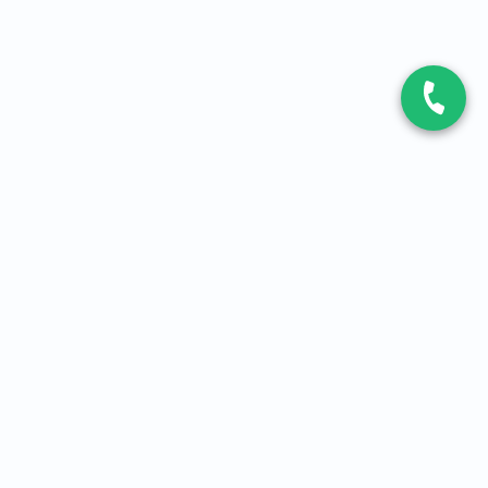
CONTACT
Contactez-nous
Expert fibre et 5G
01 86 76 06 08
4,2
sur
3093
avis, par Avis Vérifiés