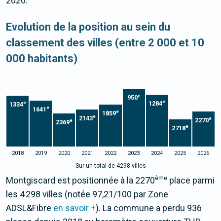
2026.
Evolution de la position au sein du
classement des villes (entre 2 000 et 10
000 habitants)
e
950
e
1284
e
1334
e
1641
e
1859
e
2143
e
2270
e
2369
e
2718
2018
2019
2020
2021
2022
2023
2024
2025
2026
Sur un total de 4298 villes
ème
Montgiscard est positionnée à la 2270
place parmi
les 4 298 villes (notée 97,21/100 par Zone
ADSL&Fibre
en savoir +
). La commune a perdu 936