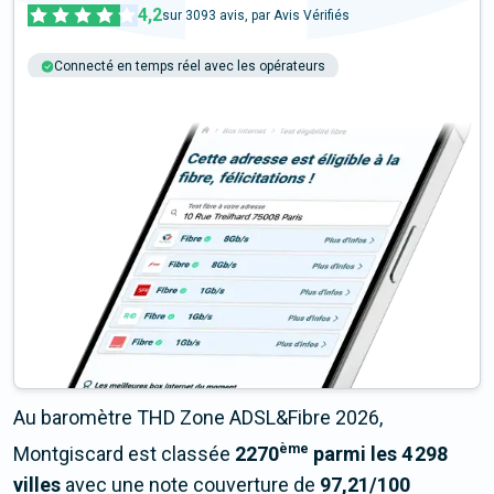
4,2
sur
3093
avis, par Avis Vérifiés
Connecté en temps réel avec les opérateurs
+6M tests chaque année
Multi-opérateurs
Au baromètre THD Zone ADSL&Fibre 2026,
ème
Montgiscard est classée
2270
parmi les 4 298
villes
avec une note couverture de
97,21/100