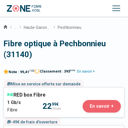
...
Haute-Garonne
Pechbonnieu
Fibre optique à Pechbonnieu
(31140)
ème
Classement :
393
En savoir +
/100
Note :
99,41
🎁Mise en service offerte sur demande
RED box Fibre
1
Gb/s
22
99€
En savoir +
/mois
Fibre
🎁-49€ de frais d'ouverture