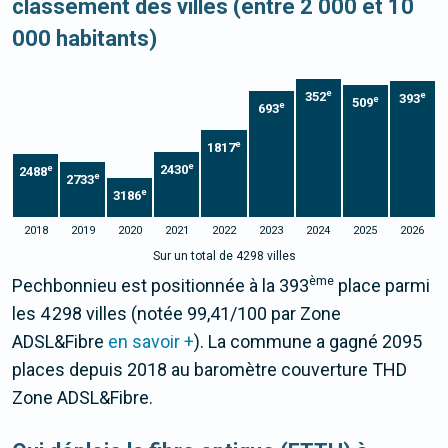
classement des villes (entre 2 000 et 10
000 habitants)
e
352
e
393
e
509
e
693
e
1817
e
2430
e
2488
e
2733
e
3186
2018
2019
2020
2021
2022
2023
2024
2025
2026
Sur un total de 4298 villes
ème
Pechbonnieu est positionnée à la 393
place parmi
les 4 298 villes (notée 99,41/100 par Zone
ADSL&Fibre
en savoir +
). La commune a gagné 2095
places depuis 2018 au baromètre couverture THD
Zone ADSL&Fibre.