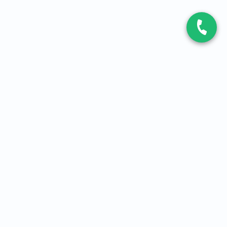
CONTACT
Contactez-nous
Expert fibre et 5G
01 86 76 06 08
4,2
sur
3093
avis, par Avis Vérifiés
À PROPOS