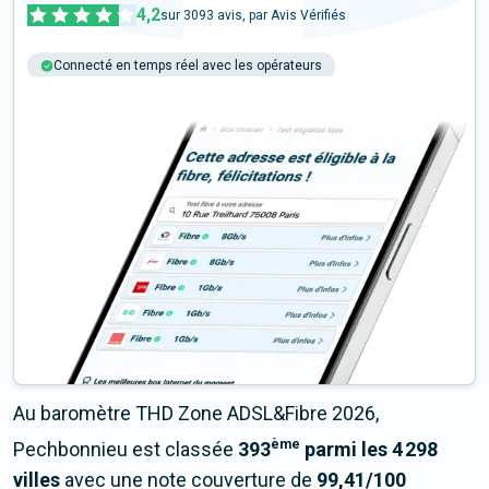
4,2
sur
3093
avis, par Avis Vérifiés
Connecté en temps réel avec les opérateurs
+6M tests chaque année
Multi-opérateurs
Au baromètre THD Zone ADSL&Fibre 2026,
ème
Pechbonnieu est classée
393
parmi les 4 298
villes
avec une note couverture de
99,41/100