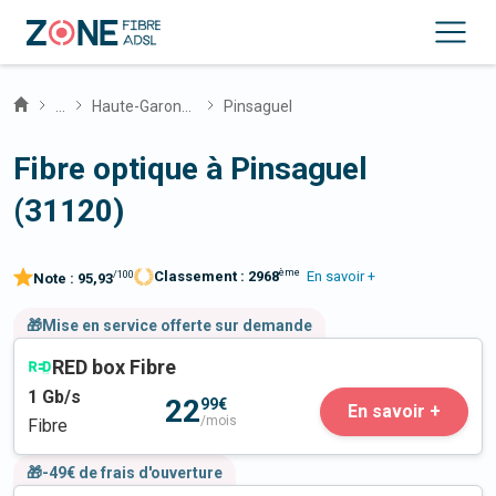
...
Haute-Garonne
Pinsaguel
Fibre optique à Pinsaguel
(31120)
ème
Classement :
2968
En savoir +
/100
Note :
95,93
🎁Mise en service offerte sur demande
RED box Fibre
1
Gb/s
22
99€
En savoir +
/mois
Fibre
🎁-49€ de frais d'ouverture