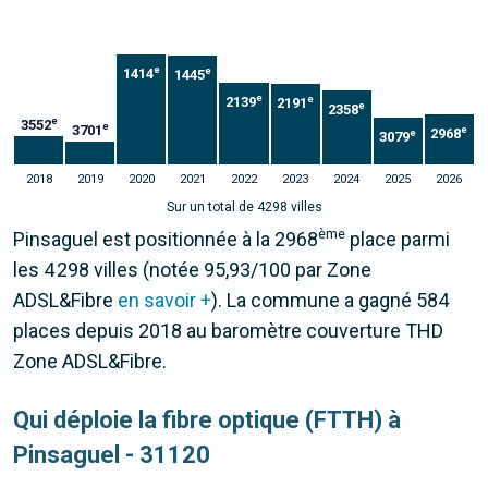
e
e
1414
1445
e
e
2139
2191
e
2358
e
3552
e
3701
e
2968
e
3079
2018
2019
2020
2021
2022
2023
2024
2025
2026
Sur un total de 4298 villes
ème
Pinsaguel est positionnée à la 2968
place parmi
les 4 298 villes (notée 95,93/100 par Zone
ADSL&Fibre
en savoir +
). La commune a gagné 584
places depuis 2018 au baromètre couverture THD
Zone ADSL&Fibre.
Qui déploie la fibre optique (FTTH) à
Pinsaguel - 31120