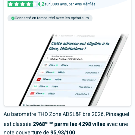
4,2
sur
3093
avis, par Avis Vérifiés
Connecté en temps réel avec les opérateurs
+6M tests chaque année
Multi-opérateurs
Au baromètre THD Zone ADSL&Fibre 2026, Pinsaguel
ème
est classée
2968
parmi les 4 298 villes
avec une
note couverture de
95,93/100