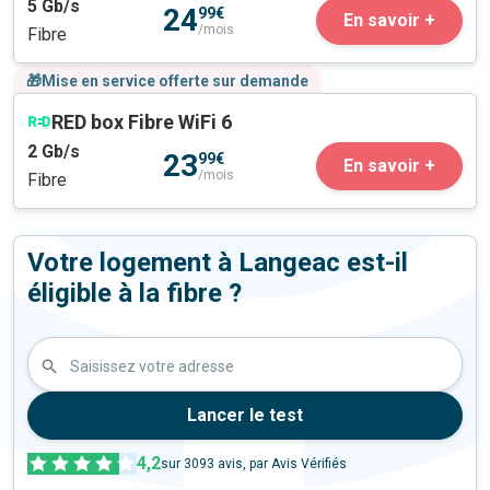
5
Gb/s
24
99€
En savoir +
/mois
Fibre
🎁Mise en service offerte sur demande
RED box Fibre WiFi 6
2
Gb/s
23
99€
En savoir +
/mois
Fibre
Votre logement à Langeac est-il
éligible à la fibre ?
Saisissez votre adresse
Lancer le test
4,2
sur
3093
avis, par Avis Vérifiés