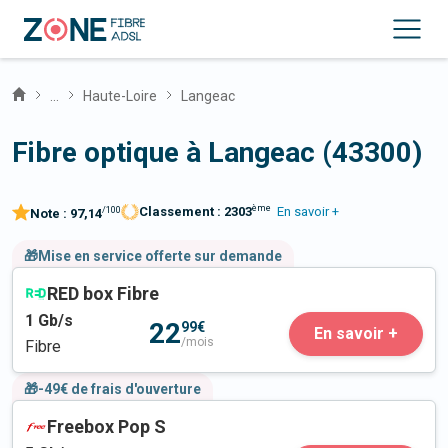
...
Haute-Loire
Langeac
Fibre optique à Langeac (43300)
ème
Classement :
2303
En savoir +
/100
Note :
97,14
🎁Mise en service offerte sur demande
RED box Fibre
1
Gb/s
22
99€
En savoir +
/mois
Fibre
🎁-49€ de frais d'ouverture
Freebox Pop S