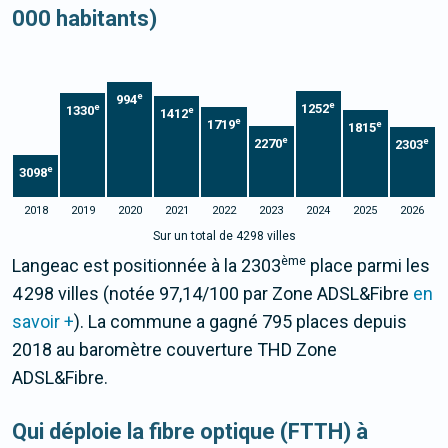
000 habitants)
e
994
e
1252
e
1330
e
1412
e
1719
e
1815
e
e
2270
2303
e
3098
2018
2019
2020
2021
2022
2023
2024
2025
2026
Sur un total de 4298 villes
ème
Langeac est positionnée à la 2303
place parmi les
4 298 villes (notée 97,14/100 par Zone ADSL&Fibre
en
savoir +
). La commune a gagné 795 places depuis
2018 au baromètre couverture THD Zone
ADSL&Fibre.
Qui déploie la fibre optique (FTTH) à