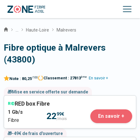
...
Haute-Loire
Malrevers
Fibre optique à Malrevers
(43800)
ème
Classement :
27813
En savoir +
/100
Note :
80,25
🎁Mise en service offerte sur demande
RED box Fibre
1
Gb/s
22
99€
En savoir +
/mois
Fibre
🎁-49€ de frais d'ouverture