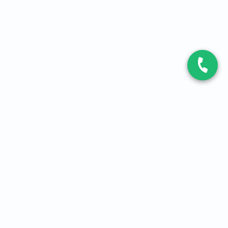
CONTACT
Contactez-nous
Expert fibre et 5G
01 86 76 06 08
4,2
sur
3093
avis, par Avis Vérifiés