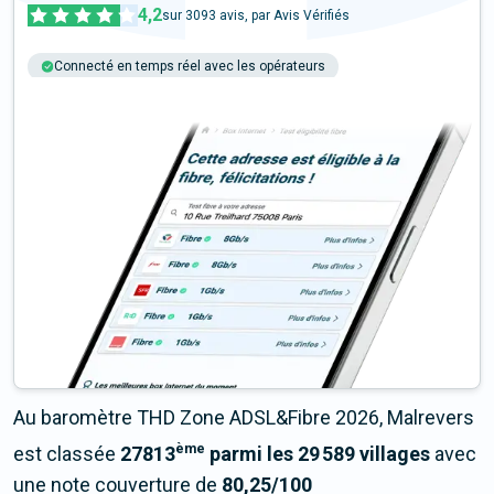
4,2
sur
3093
avis, par Avis Vérifiés
Connecté en temps réel avec les opérateurs
+6M tests chaque année
Multi-opérateurs
Au baromètre THD Zone ADSL&Fibre 2026, Malrevers
ème
est classée
27813
parmi les 29 589 villages
avec
une note couverture de
80,25/100