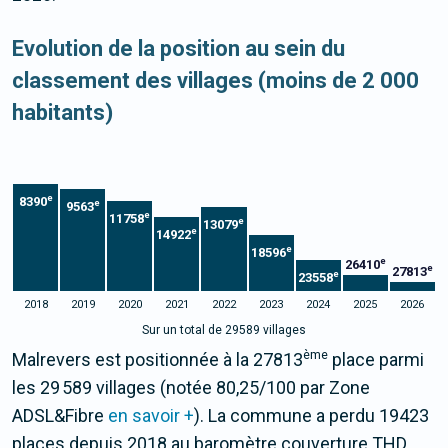
Evolution de la position au sein du
classement des villages (moins de 2 000
habitants)
e
8390
e
9563
e
11758
e
13079
e
14922
e
18596
e
26410
e
27813
e
23558
2018
2019
2020
2021
2022
2023
2024
2025
2026
Sur un total de 29589 villages
ème
Malrevers est positionnée à la 27813
place parmi
les 29 589 villages (notée 80,25/100 par Zone
ADSL&Fibre
en savoir +
). La commune a perdu 19423
places depuis 2018 au baromètre couverture THD