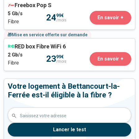
Freebox Pop S
5
Gb/s
24
99€
En savoir +
/mois
Fibre
🎁Mise en service offerte sur demande
RED box Fibre WiFi 6
2
Gb/s
23
99€
En savoir +
/mois
Fibre
Votre logement à Bettancourt-la-
Ferrée est-il éligible à la fibre ?
Saisissez votre adresse
Lancer le test