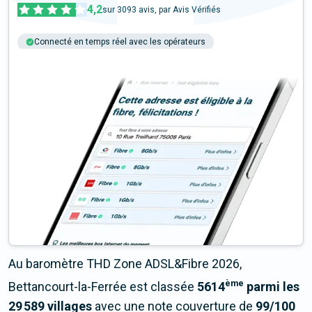
4,2
sur
3093
avis, par Avis Vérifiés
Connecté en temps réel avec les opérateurs
+6M tests chaque année
Multi-opérateurs
Au baromètre THD Zone ADSL&Fibre 2026,
ème
Bettancourt-la-Ferrée est classée
5614
parmi les
29 589 villages
avec une note couverture de
99/100