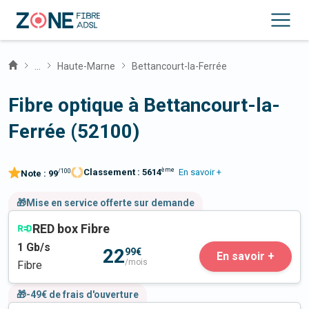
...
Haute-Marne
Bettancourt-la-Ferrée
Fibre optique à Bettancourt-la-
Ferrée (52100)
ème
Classement :
5614
En savoir +
/100
Note :
99
🎁Mise en service offerte sur demande
RED box Fibre
1
Gb/s
22
99€
En savoir +
/mois
Fibre
🎁-49€ de frais d'ouverture