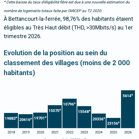
* Cette baisse du taux d’éligibilité fibre est due à une nouvelle estimation du
nombre de logements totaux faite par l’ARCEP au T2 2020.
À Bettancourt-la-ferrée, 98,76% des habitants étaient
éligibles au Très Haut débit (THD, >30Mbits/s) au 1er
trimestre 2026.
Evolution de la position au sein du
classement des villages (moins de 2 000
habitants)
e
5614
e
10796
e
15075
e
15548
e
e
19701
19883
e
20336
e
20616
e
23156
2018
2019
2020
2021
2022
2023
2024
2025
2026