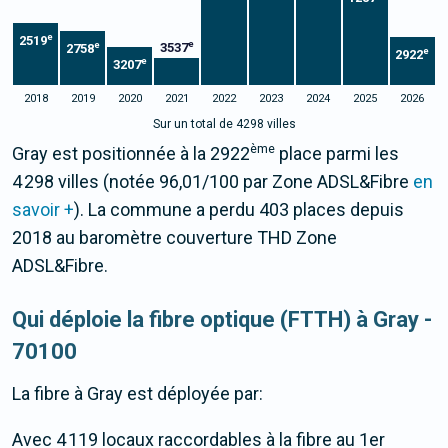
e
2519
e
e
3537
2758
e
2922
e
3207
2018
2019
2020
2021
2022
2023
2024
2025
2026
Sur un total de 4298 villes
ème
Gray est positionnée à la 2922
place parmi les
4 298 villes (notée 96,01/100 par Zone ADSL&Fibre
en
savoir +
). La commune a perdu 403 places depuis
2018 au baromètre couverture THD Zone
ADSL&Fibre.
Qui déploie la fibre optique (FTTH) à Gray -
70100
La fibre
à Gray
est déployée par:
Avec 4 119 locaux raccordables à la fibre au 1er