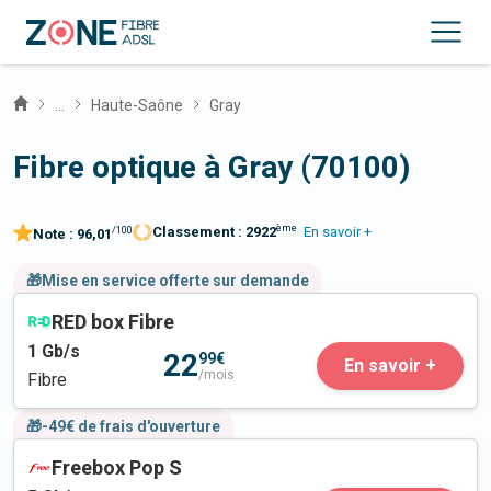
...
Haute-Saône
Gray
Fibre optique à Gray (70100)
ème
Classement :
2922
En savoir +
/100
Note :
96,01
🎁Mise en service offerte sur demande
RED box Fibre
1
Gb/s
22
99€
En savoir +
/mois
Fibre
🎁-49€ de frais d'ouverture
Freebox Pop S