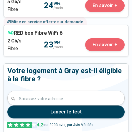
5
Gb/s
24
99€
En savoir +
/mois
Fibre
🎁Mise en service offerte sur demande
RED box Fibre WiFi 6
2
Gb/s
23
99€
En savoir +
/mois
Fibre
Votre logement à Gray est-il éligible
à la fibre ?
Saisissez votre adresse
Lancer le test
4,2
sur
3093
avis, par Avis Vérifiés