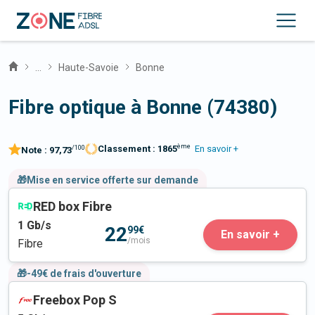
...
Haute-Savoie
Bonne
Fibre optique à Bonne (74380)
ème
Classement :
1865
En savoir +
/100
Note :
97,73
🎁Mise en service offerte sur demande
RED box Fibre
1
Gb/s
22
99€
En savoir +
/mois
Fibre
🎁-49€ de frais d'ouverture
Freebox Pop S