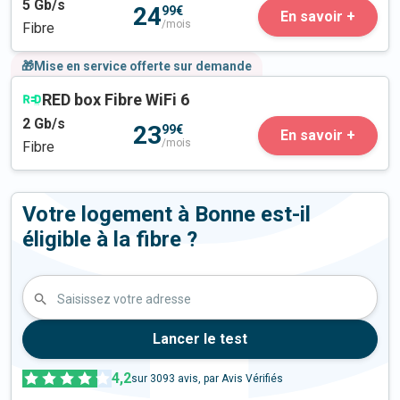
5
Gb/s
24
99€
En savoir +
/mois
Fibre
🎁Mise en service offerte sur demande
RED box Fibre WiFi 6
2
Gb/s
23
99€
En savoir +
/mois
Fibre
Votre logement à Bonne est-il
éligible à la fibre ?
Saisissez votre adresse
Lancer le test
4,2
sur
3093
avis, par Avis Vérifiés