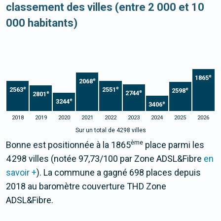
classement des villes (entre 2 000 et 10
000 habitants)
e
1865
e
2068
e
e
2563
2551
e
2598
e
2744
e
2801
e
3244
e
3406
2018
2019
2020
2021
2022
2023
2024
2025
2026
Sur un total de 4298 villes
ème
Bonne est positionnée à la 1865
place parmi les
4 298 villes (notée 97,73/100 par Zone ADSL&Fibre
en
savoir +
). La commune a gagné 698 places depuis
2018 au baromètre couverture THD Zone
ADSL&Fibre.