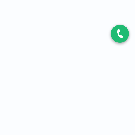
CONTACT
Contactez-nous
Expert fibre et 5G
01 86 76 06 08
4,2
sur
3093
avis, par Avis Vérifiés