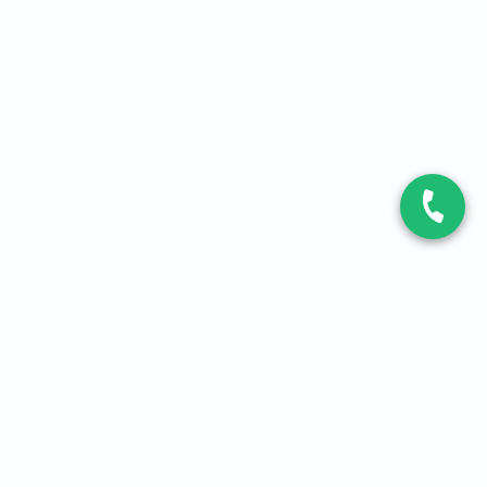
CONTACT
Contactez-nous
Expert fibre et 5G
01 86 76 06 08
4,2