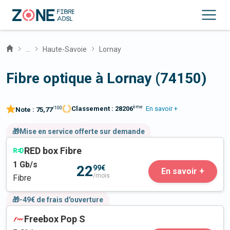
...
Haute-Savoie
Lornay
Fibre optique à Lornay (74150)
ème
Classement :
28206
En savoir +
/100
Note :
75,77
🎁Mise en service offerte sur demande
RED box Fibre
1
Gb/s
22
99€
En savoir +
/mois
Fibre
🎁-49€ de frais d'ouverture
Freebox Pop S