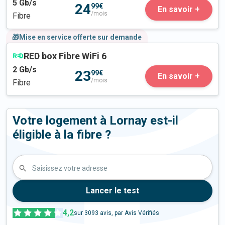
5
Gb/s
24
99€
En savoir +
/mois
Fibre
🎁Mise en service offerte sur demande
RED box Fibre WiFi 6
2
Gb/s
23
99€
En savoir +
/mois
Fibre
Votre logement à Lornay est-il
éligible à la fibre ?
Saisissez votre adresse
Lancer le test
4,2
sur
3093
avis, par Avis Vérifiés