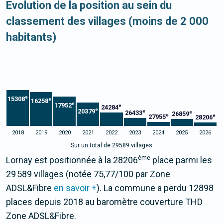
Evolution de la position au sein du
classement des villages (moins de 2 000
habitants)
e
15308
e
16258
e
17952
e
24284
e
20379
e
26433
e
26859
e
e
27955
28206
2018
2019
2020
2021
2022
2023
2024
2025
2026
Sur un total de 29589 villages
ème
Lornay est positionnée à la 28206
place parmi les
29 589 villages (notée 75,77/100 par Zone
ADSL&Fibre
en savoir +
). La commune a perdu 12898
places depuis 2018 au baromètre couverture THD
Zone ADSL&Fibre.