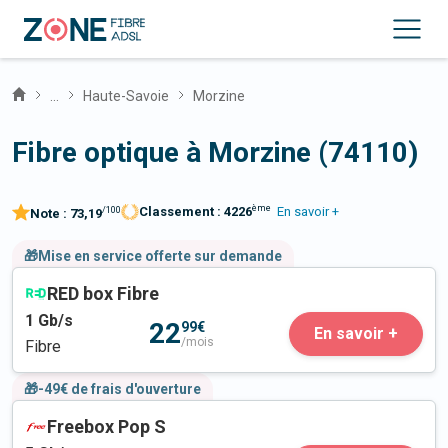
...
Haute-Savoie
Morzine
Fibre optique à Morzine (74110)
ème
Classement :
4226
En savoir +
/100
Note :
73,19
🎁Mise en service offerte sur demande
RED box Fibre
1
Gb/s
22
99€
En savoir +
/mois
Fibre
🎁-49€ de frais d'ouverture
Freebox Pop S