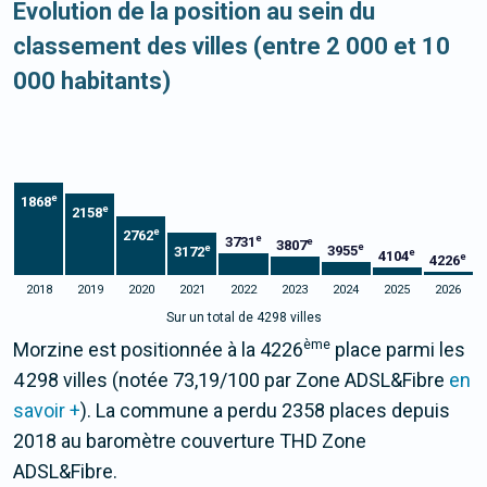
Evolution de la position au sein du
classement des villes (entre 2 000 et 10
000 habitants)
e
1868
e
2158
e
2762
e
3731
e
3807
e
e
3955
3172
e
4104
e
4226
2018
2019
2020
2021
2022
2023
2024
2025
2026
Sur un total de 4298 villes
ème
Morzine est positionnée à la 4226
place parmi les
4 298 villes (notée 73,19/100 par Zone ADSL&Fibre
en
savoir +
). La commune a perdu 2358 places depuis
2018 au baromètre couverture THD Zone
ADSL&Fibre.