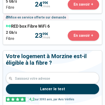
5
Gb/s
24
99€
En savoir +
/mois
Fibre
🎁Mise en service offerte sur demande
RED box Fibre WiFi 6
2
Gb/s
23
99€
En savoir +
/mois
Fibre
Votre logement à Morzine est-il
éligible à la fibre ?
Saisissez votre adresse
Lancer le test
4,2
sur
3093
avis, par Avis Vérifiés