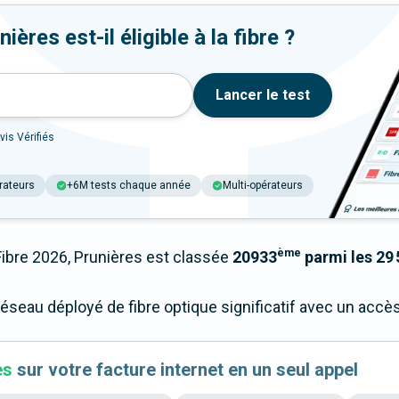
ères est-il éligible à la fibre ?
Lancer le test
vis Vérifiés
rateurs
+6M tests chaque année
Multi-opérateurs
ème
bre 2026, Prunières est classée
20933
parmi les 29 
réseau déployé de fibre optique significatif avec un acc
es
sur votre facture internet en un seul appel