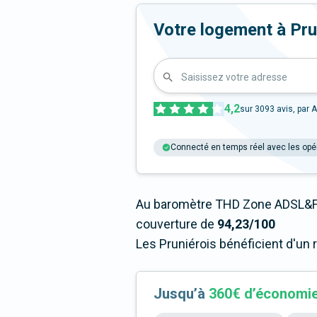
Votre logement à Pruni
Saisissez votre adresse
4,2
sur
3093
avis, par A
Connecté en temps réel avec les opé
Au baromètre THD Zone ADSL&Fi
couverture de
94,23/100
Les Pruniérois bénéficient d'un 
Jusqu’à
360€ d’économi