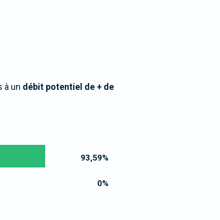
s à un
débit potentiel de + de
93,59
%
0
%