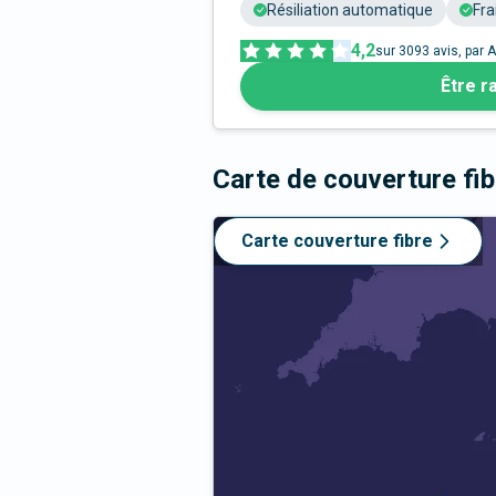
Résiliation automatique
Fra
4,2
sur
3093
avis, par A
Être r
Carte de couverture fi
Carte couverture fibre