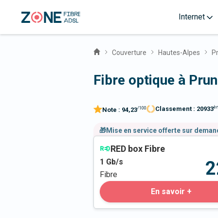
Internet
Couverture
Hautes-Alpes
P
Fibre optique à Pru
è
Classement :
20933
/100
Note :
94,23
🎁Mise en service offerte sur dema
RED box Fibre
1
Gb/s
2
Fibre
En savoir +