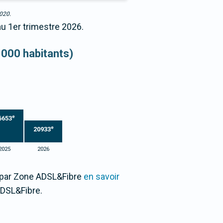
2020.
au 1er trimestre 2026.
 000 habitants)
e
6653
e
20933
2025
2026
0 par Zone ADSL&Fibre
en savoir
DSL&Fibre.