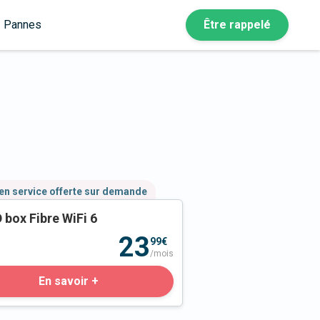
Pannes
Être rappelé
en service offerte sur demande
 box Fibre WiFi 6
23
99€
/mois
En savoir +