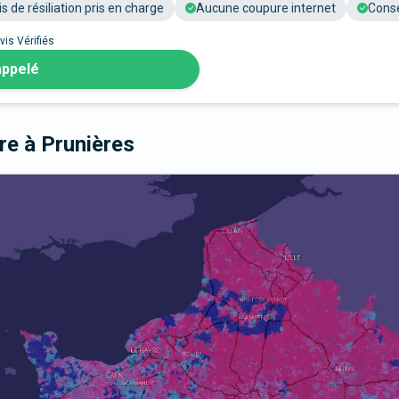
is de résiliation pris en charge
Aucune coupure internet
Conse
vis Vérifiés
appelé
bre
à Prunières