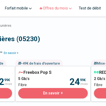
Forfait mobile
🔥Offres du mois
Test de débit
runières
nières (05230)
me
En savoir +
nde
🎁-49€ de frais d'ouverture
🎁Mise 
Freebox Pop S
RED
5
Gb/s
2
Gb/s
2
24
99€
99€
/mois
/mois
Fibre
Fibre
En savoir +