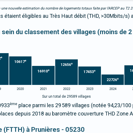
due à une nouvelle estimation du nombre de logements totaux faite par l’ARCEP au T2 
s étaient éligibles au Très Haut débit (THD, >30Mbits/s) 
au sein du classement des villages (moins de 2
e
2
e
10617
e
12656
1
e
16910
e
17453
e
22726
9
2020
2021
2022
2023
2024
Sur un total de 29589 villages
ème
20933
place parmi les 29 589 villages (notée 94,23/10
places depuis 2018 au baromètre couverture THD Zone A
ue (FTTH) à Prunières - 05230