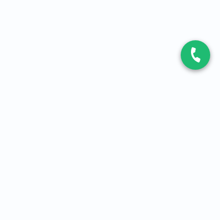
CONTACT
Contactez-nous
Expert fibre et 5G
01 86 76 06 08
4,2
sur
3093
avis, par Avis Vérifiés