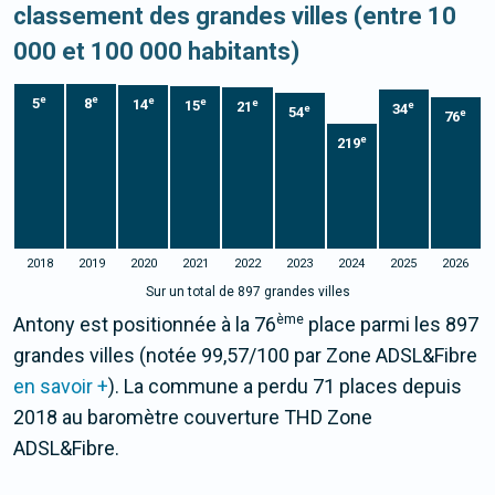
classement des grandes villes (entre 10
000 et 100 000 habitants)
e
e
e
5
8
e
14
e
15
21
e
34
e
54
e
76
e
219
2018
2019
2020
2021
2022
2023
2024
2025
2026
Sur un total de 897 grandes villes
ème
Antony est positionnée à la 76
place parmi les 897
grandes villes (notée 99,57/100 par Zone ADSL&Fibre
en savoir +
). La commune a perdu 71 places depuis
2018 au baromètre couverture THD Zone
ADSL&Fibre.