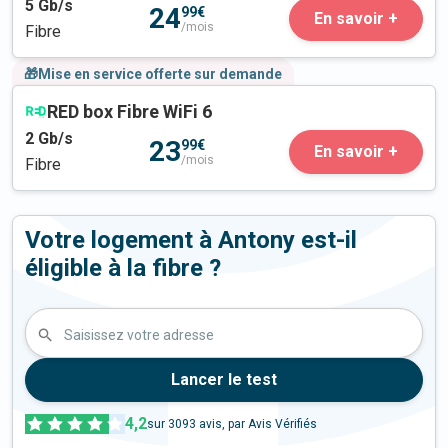
5
Gb/s
24
99€
En savoir +
/mois
Fibre
🎁Mise en service offerte sur demande
RED box Fibre WiFi 6
2
Gb/s
23
99€
En savoir +
/mois
Fibre
Votre logement à Antony est-il
éligible à la fibre ?
Saisissez votre adresse
Lancer le test
4,2
sur
3093
avis, par Avis Vérifiés