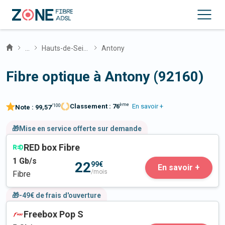
...
Hauts-de-Seine
Antony
Fibre optique à Antony (92160)
ème
Classement :
76
En savoir +
/100
Note :
99,57
🎁Mise en service offerte sur demande
RED box Fibre
1
Gb/s
22
99€
En savoir +
/mois
Fibre
🎁-49€ de frais d'ouverture
Freebox Pop S